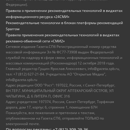
Федерации).
Правила о применении рекомендательных технологий в виджетах
информационного ресурса «24СМИ»
Рекомендательные технологии в блоках платформы рекомендаций
Sparrow
Правила применения рекомендательных технологий в виджетах
рекламно-обменной сети «СМИ2»
Сетевое издание Газета.СПб Регистрационный номер средства
массовой информации Эл № ФС77-73908 выдан Федеральной
службой по надзору в сфере связи, информационных технологий и
массовых коммуникаций (Роскомнадзор) 12 октября 2018 года.
Главный редактор Гущин Ярослав Алексеевич, info@gazeta.spb.ru,
тел: +7 (812) 627-21-84. Учредитель АО "Открытые Медиа",
info@gazeta.spb.ru
Адрес редакции ООО "Рост": 197022, Россия, г.Санкт-Петербург,
ВН.ТЕР.Г. МУНИЦИПАЛЬНЫЙ ОКРУГ АПТЕКАРСКИЙ ОСТРОВ, УЛ
ЧАПЫГИНА, Д. 6 ЛИТЕРА П, ОФИС 316
Адрес учредителя: 197374, Россия, Санкт-Петербург, Торфяная
дорога, дом 17, корпус 6, строение 1, помещение 67Н
Пожалуйста, все пожелания и претензии к текстам,
опубликованном на Газета.СПб, отправляйте ТОЛЬКО по
электронной почте.
По вопросам рекламы: +7 (812) 309-29-36,