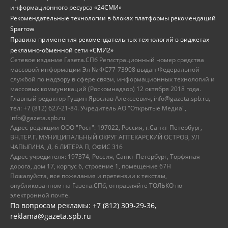
информационного ресурса «24СМИ»
Рекомендательные технологии в блоках платформы рекомендаций
Sparrow
Правила применения рекомендательных технологий в виджетах
рекламно-обменной сети «СМИ2»
Сетевое издание Газета.СПб Регистрационный номер средства
массовой информации Эл № ФС77-73908 выдан Федеральной
службой по надзору в сфере связи, информационных технологий и
массовых коммуникаций (Роскомнадзор) 12 октября 2018 года.
Главный редактор Гущин Ярослав Алексеевич, info@gazeta.spb.ru,
тел: +7 (812) 627-21-84. Учредитель АО "Открытые Медиа",
info@gazeta.spb.ru
Адрес редакции ООО "Рост": 197022, Россия, г.Санкт-Петербург,
ВН.ТЕР.Г. МУНИЦИПАЛЬНЫЙ ОКРУГ АПТЕКАРСКИЙ ОСТРОВ, УЛ
ЧАПЫГИНА, Д. 6 ЛИТЕРА П, ОФИС 316
Адрес учредителя: 197374, Россия, Санкт-Петербург, Торфяная
дорога, дом 17, корпус 6, строение 1, помещение 67Н
Пожалуйста, все пожелания и претензии к текстам,
опубликованном на Газета.СПб, отправляйте ТОЛЬКО по
электронной почте.
По вопросам рекламы: +7 (812) 309-29-36,
reklama@gazeta.spb.ru