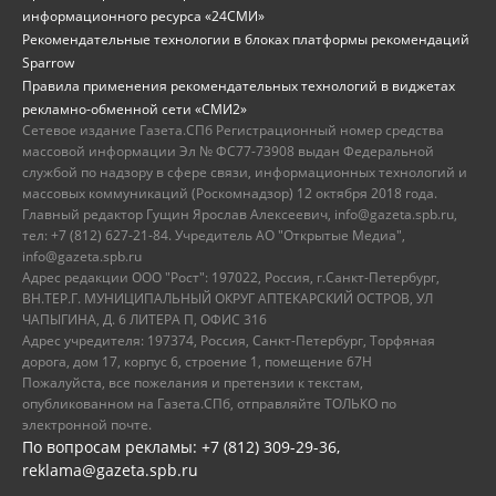
информационного ресурса «24СМИ»
Рекомендательные технологии в блоках платформы рекомендаций
Sparrow
Правила применения рекомендательных технологий в виджетах
рекламно-обменной сети «СМИ2»
Сетевое издание Газета.СПб Регистрационный номер средства
массовой информации Эл № ФС77-73908 выдан Федеральной
службой по надзору в сфере связи, информационных технологий и
массовых коммуникаций (Роскомнадзор) 12 октября 2018 года.
Главный редактор Гущин Ярослав Алексеевич, info@gazeta.spb.ru,
тел: +7 (812) 627-21-84. Учредитель АО "Открытые Медиа",
info@gazeta.spb.ru
Адрес редакции ООО "Рост": 197022, Россия, г.Санкт-Петербург,
ВН.ТЕР.Г. МУНИЦИПАЛЬНЫЙ ОКРУГ АПТЕКАРСКИЙ ОСТРОВ, УЛ
ЧАПЫГИНА, Д. 6 ЛИТЕРА П, ОФИС 316
Адрес учредителя: 197374, Россия, Санкт-Петербург, Торфяная
дорога, дом 17, корпус 6, строение 1, помещение 67Н
Пожалуйста, все пожелания и претензии к текстам,
опубликованном на Газета.СПб, отправляйте ТОЛЬКО по
электронной почте.
По вопросам рекламы: +7 (812) 309-29-36,
reklama@gazeta.spb.ru