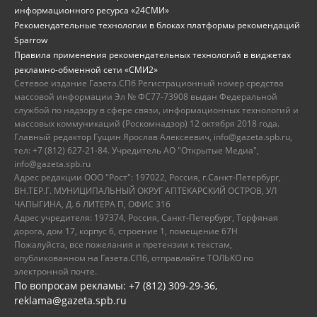
информационного ресурса «24СМИ»
Рекомендательные технологии в блоках платформы рекомендаций
Sparrow
Правила применения рекомендательных технологий в виджетах
рекламно-обменной сети «СМИ2»
Сетевое издание Газета.СПб Регистрационный номер средства
массовой информации Эл № ФС77-73908 выдан Федеральной
службой по надзору в сфере связи, информационных технологий и
массовых коммуникаций (Роскомнадзор) 12 октября 2018 года.
Главный редактор Гущин Ярослав Алексеевич, info@gazeta.spb.ru,
тел: +7 (812) 627-21-84. Учредитель АО "Открытые Медиа",
info@gazeta.spb.ru
Адрес редакции ООО "Рост": 197022, Россия, г.Санкт-Петербург,
ВН.ТЕР.Г. МУНИЦИПАЛЬНЫЙ ОКРУГ АПТЕКАРСКИЙ ОСТРОВ, УЛ
ЧАПЫГИНА, Д. 6 ЛИТЕРА П, ОФИС 316
Адрес учредителя: 197374, Россия, Санкт-Петербург, Торфяная
дорога, дом 17, корпус 6, строение 1, помещение 67Н
Пожалуйста, все пожелания и претензии к текстам,
опубликованном на Газета.СПб, отправляйте ТОЛЬКО по
электронной почте.
По вопросам рекламы: +7 (812) 309-29-36,
reklama@gazeta.spb.ru