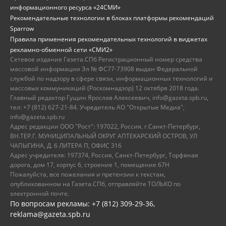
информационного ресурса «24СМИ»
Рекомендательные технологии в блоках платформы рекомендаций
Sparrow
Правила применения рекомендательных технологий в виджетах
рекламно-обменной сети «СМИ2»
Сетевое издание Газета.СПб Регистрационный номер средства
массовой информации Эл № ФС77-73908 выдан Федеральной
службой по надзору в сфере связи, информационных технологий и
массовых коммуникаций (Роскомнадзор) 12 октября 2018 года.
Главный редактор Гущин Ярослав Алексеевич, info@gazeta.spb.ru,
тел: +7 (812) 627-21-84. Учредитель АО "Открытые Медиа",
info@gazeta.spb.ru
Адрес редакции ООО "Рост": 197022, Россия, г.Санкт-Петербург,
ВН.ТЕР.Г. МУНИЦИПАЛЬНЫЙ ОКРУГ АПТЕКАРСКИЙ ОСТРОВ, УЛ
ЧАПЫГИНА, Д. 6 ЛИТЕРА П, ОФИС 316
Адрес учредителя: 197374, Россия, Санкт-Петербург, Торфяная
дорога, дом 17, корпус 6, строение 1, помещение 67Н
Пожалуйста, все пожелания и претензии к текстам,
опубликованном на Газета.СПб, отправляйте ТОЛЬКО по
электронной почте.
По вопросам рекламы: +7 (812) 309-29-36,
reklama@gazeta.spb.ru