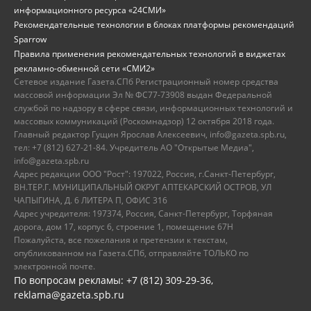
информационного ресурса «24СМИ»
Рекомендательные технологии в блоках платформы рекомендаций
Sparrow
Правила применения рекомендательных технологий в виджетах
рекламно-обменной сети «СМИ2»
Сетевое издание Газета.СПб Регистрационный номер средства
массовой информации Эл № ФС77-73908 выдан Федеральной
службой по надзору в сфере связи, информационных технологий и
массовых коммуникаций (Роскомнадзор) 12 октября 2018 года.
Главный редактор Гущин Ярослав Алексеевич, info@gazeta.spb.ru,
тел: +7 (812) 627-21-84. Учредитель АО "Открытые Медиа",
info@gazeta.spb.ru
Адрес редакции ООО "Рост": 197022, Россия, г.Санкт-Петербург,
ВН.ТЕР.Г. МУНИЦИПАЛЬНЫЙ ОКРУГ АПТЕКАРСКИЙ ОСТРОВ, УЛ
ЧАПЫГИНА, Д. 6 ЛИТЕРА П, ОФИС 316
Адрес учредителя: 197374, Россия, Санкт-Петербург, Торфяная
дорога, дом 17, корпус 6, строение 1, помещение 67Н
Пожалуйста, все пожелания и претензии к текстам,
опубликованном на Газета.СПб, отправляйте ТОЛЬКО по
электронной почте.
По вопросам рекламы: +7 (812) 309-29-36,
reklama@gazeta.spb.ru