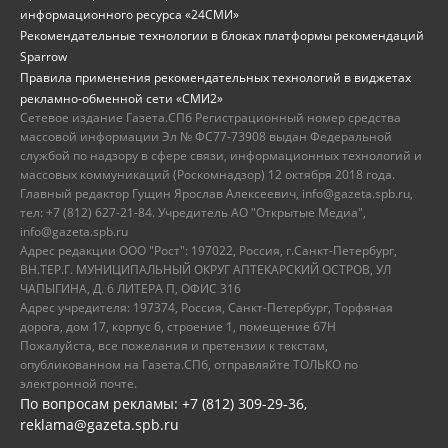
информационного ресурса «24СМИ»
Рекомендательные технологии в блоках платформы рекомендаций
Sparrow
Правила применения рекомендательных технологий в виджетах
рекламно-обменной сети «СМИ2»
Сетевое издание Газета.СПб Регистрационный номер средства
массовой информации Эл № ФС77-73908 выдан Федеральной
службой по надзору в сфере связи, информационных технологий и
массовых коммуникаций (Роскомнадзор) 12 октября 2018 года.
Главный редактор Гущин Ярослав Алексеевич, info@gazeta.spb.ru,
тел: +7 (812) 627-21-84. Учредитель АО "Открытые Медиа",
info@gazeta.spb.ru
Адрес редакции ООО "Рост": 197022, Россия, г.Санкт-Петербург,
ВН.ТЕР.Г. МУНИЦИПАЛЬНЫЙ ОКРУГ АПТЕКАРСКИЙ ОСТРОВ, УЛ
ЧАПЫГИНА, Д. 6 ЛИТЕРА П, ОФИС 316
Адрес учредителя: 197374, Россия, Санкт-Петербург, Торфяная
дорога, дом 17, корпус 6, строение 1, помещение 67Н
Пожалуйста, все пожелания и претензии к текстам,
опубликованном на Газета.СПб, отправляйте ТОЛЬКО по
электронной почте.
По вопросам рекламы: +7 (812) 309-29-36,
reklama@gazeta.spb.ru