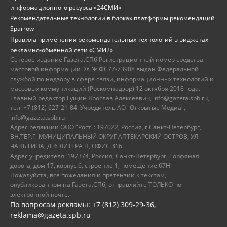
информационного ресурса «24СМИ»
Рекомендательные технологии в блоках платформы рекомендаций
Sparrow
Правила применения рекомендательных технологий в виджетах
рекламно-обменной сети «СМИ2»
Сетевое издание Газета.СПб Регистрационный номер средства
массовой информации Эл № ФС77-73908 выдан Федеральной
службой по надзору в сфере связи, информационных технологий и
массовых коммуникаций (Роскомнадзор) 12 октября 2018 года.
Главный редактор Гущин Ярослав Алексеевич, info@gazeta.spb.ru,
тел: +7 (812) 627-21-84. Учредитель АО "Открытые Медиа",
info@gazeta.spb.ru
Адрес редакции ООО "Рост": 197022, Россия, г.Санкт-Петербург,
ВН.ТЕР.Г. МУНИЦИПАЛЬНЫЙ ОКРУГ АПТЕКАРСКИЙ ОСТРОВ, УЛ
ЧАПЫГИНА, Д. 6 ЛИТЕРА П, ОФИС 316
Адрес учредителя: 197374, Россия, Санкт-Петербург, Торфяная
дорога, дом 17, корпус 6, строение 1, помещение 67Н
Пожалуйста, все пожелания и претензии к текстам,
опубликованном на Газета.СПб, отправляйте ТОЛЬКО по
электронной почте.
По вопросам рекламы: +7 (812) 309-29-36,
reklama@gazeta.spb.ru