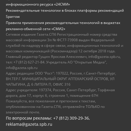
информационного ресурса «24СМИ»
Рекомендательные технологии в блоках платформы рекомендаций
Sparrow
Правила применения рекомендательных технологий в виджетах
рекламно-обменной сети «СМИ2»
Сетевое издание Газета.СПб Регистрационный номер средства
массовой информации Эл № ФС77-73908 выдан Федеральной
службой по надзору в сфере связи, информационных технологий и
массовых коммуникаций (Роскомнадзор) 12 октября 2018 года.
Главный редактор Гущин Ярослав Алексеевич, info@gazeta.spb.ru,
тел: +7 (812) 627-21-84. Учредитель АО "Открытые Медиа",
info@gazeta.spb.ru
Адрес редакции ООО "Рост": 197022, Россия, г.Санкт-Петербург,
ВН.ТЕР.Г. МУНИЦИПАЛЬНЫЙ ОКРУГ АПТЕКАРСКИЙ ОСТРОВ, УЛ
ЧАПЫГИНА, Д. 6 ЛИТЕРА П, ОФИС 316
Адрес учредителя: 197374, Россия, Санкт-Петербург, Торфяная
дорога, дом 17, корпус 6, строение 1, помещение 67Н
Пожалуйста, все пожелания и претензии к текстам,
опубликованном на Газета.СПб, отправляйте ТОЛЬКО по
электронной почте.
По вопросам рекламы: +7 (812) 309-29-36,
reklama@gazeta.spb.ru