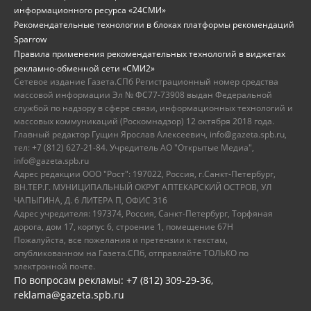
информационного ресурса «24СМИ»
Рекомендательные технологии в блоках платформы рекомендаций
Sparrow
Правила применения рекомендательных технологий в виджетах
рекламно-обменной сети «СМИ2»
Сетевое издание Газета.СПб Регистрационный номер средства
массовой информации Эл № ФС77-73908 выдан Федеральной
службой по надзору в сфере связи, информационных технологий и
массовых коммуникаций (Роскомнадзор) 12 октября 2018 года.
Главный редактор Гущин Ярослав Алексеевич, info@gazeta.spb.ru,
тел: +7 (812) 627-21-84. Учредитель АО "Открытые Медиа",
info@gazeta.spb.ru
Адрес редакции ООО "Рост": 197022, Россия, г.Санкт-Петербург,
ВН.ТЕР.Г. МУНИЦИПАЛЬНЫЙ ОКРУГ АПТЕКАРСКИЙ ОСТРОВ, УЛ
ЧАПЫГИНА, Д. 6 ЛИТЕРА П, ОФИС 316
Адрес учредителя: 197374, Россия, Санкт-Петербург, Торфяная
дорога, дом 17, корпус 6, строение 1, помещение 67Н
Пожалуйста, все пожелания и претензии к текстам,
опубликованном на Газета.СПб, отправляйте ТОЛЬКО по
электронной почте.
По вопросам рекламы: +7 (812) 309-29-36,
reklama@gazeta.spb.ru