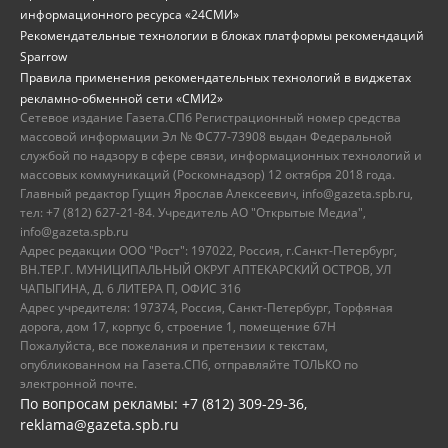
информационного ресурса «24СМИ»
Рекомендательные технологии в блоках платформы рекомендаций
Sparrow
Правила применения рекомендательных технологий в виджетах
рекламно-обменной сети «СМИ2»
Сетевое издание Газета.СПб Регистрационный номер средства
массовой информации Эл № ФС77-73908 выдан Федеральной
службой по надзору в сфере связи, информационных технологий и
массовых коммуникаций (Роскомнадзор) 12 октября 2018 года.
Главный редактор Гущин Ярослав Алексеевич, info@gazeta.spb.ru,
тел: +7 (812) 627-21-84. Учредитель АО "Открытые Медиа",
info@gazeta.spb.ru
Адрес редакции ООО "Рост": 197022, Россия, г.Санкт-Петербург,
ВН.ТЕР.Г. МУНИЦИПАЛЬНЫЙ ОКРУГ АПТЕКАРСКИЙ ОСТРОВ, УЛ
ЧАПЫГИНА, Д. 6 ЛИТЕРА П, ОФИС 316
Адрес учредителя: 197374, Россия, Санкт-Петербург, Торфяная
дорога, дом 17, корпус 6, строение 1, помещение 67Н
Пожалуйста, все пожелания и претензии к текстам,
опубликованном на Газета.СПб, отправляйте ТОЛЬКО по
электронной почте.
По вопросам рекламы: +7 (812) 309-29-36,
reklama@gazeta.spb.ru