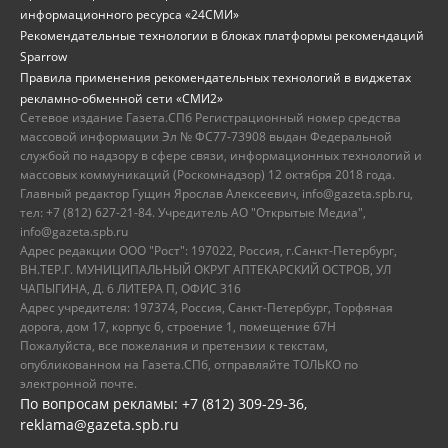
информационного ресурса «24СМИ»
Рекомендательные технологии в блоках платформы рекомендаций
Sparrow
Правила применения рекомендательных технологий в виджетах
рекламно-обменной сети «СМИ2»
Сетевое издание Газета.СПб Регистрационный номер средства
массовой информации Эл № ФС77-73908 выдан Федеральной
службой по надзору в сфере связи, информационных технологий и
массовых коммуникаций (Роскомнадзор) 12 октября 2018 года.
Главный редактор Гущин Ярослав Алексеевич, info@gazeta.spb.ru,
тел: +7 (812) 627-21-84. Учредитель АО "Открытые Медиа",
info@gazeta.spb.ru
Адрес редакции ООО "Рост": 197022, Россия, г.Санкт-Петербург,
ВН.ТЕР.Г. МУНИЦИПАЛЬНЫЙ ОКРУГ АПТЕКАРСКИЙ ОСТРОВ, УЛ
ЧАПЫГИНА, Д. 6 ЛИТЕРА П, ОФИС 316
Адрес учредителя: 197374, Россия, Санкт-Петербург, Торфяная
дорога, дом 17, корпус 6, строение 1, помещение 67Н
Пожалуйста, все пожелания и претензии к текстам,
опубликованном на Газета.СПб, отправляйте ТОЛЬКО по
электронной почте.
По вопросам рекламы: +7 (812) 309-29-36,
reklama@gazeta.spb.ru