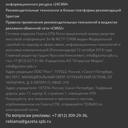
информационного ресурса «24СМИ»
Рекомендательные технологии в блоках платформы рекомендаций
Sparrow
Правила применения рекомендательных технологий в виджетах
рекламно-обменной сети «СМИ2»
Сетевое издание Газета.СПб Регистрационный номер средства
массовой информации Эл № ФС77-73908 выдан Федеральной
службой по надзору в сфере связи, информационных технологий и
массовых коммуникаций (Роскомнадзор) 12 октября 2018 года.
Главный редактор Гущин Ярослав Алексеевич, info@gazeta.spb.ru,
тел: +7 (812) 627-21-84. Учредитель АО "Открытые Медиа",
info@gazeta.spb.ru
Адрес редакции ООО "Рост": 197022, Россия, г.Санкт-Петербург,
ВН.ТЕР.Г. МУНИЦИПАЛЬНЫЙ ОКРУГ АПТЕКАРСКИЙ ОСТРОВ, УЛ
ЧАПЫГИНА, Д. 6 ЛИТЕРА П, ОФИС 316
Адрес учредителя: 197374, Россия, Санкт-Петербург, Торфяная
дорога, дом 17, корпус 6, строение 1, помещение 67Н
Пожалуйста, все пожелания и претензии к текстам,
опубликованном на Газета.СПб, отправляйте ТОЛЬКО по
электронной почте.
По вопросам рекламы: +7 (812) 309-29-36,
reklama@gazeta.spb.ru