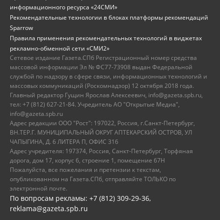
информационного ресурса «24СМИ»
Рекомендательные технологии в блоках платформы рекомендаций
Sparrow
Правила применения рекомендательных технологий в виджетах
рекламно-обменной сети «СМИ2»
Сетевое издание Газета.СПб Регистрационный номер средства
массовой информации Эл № ФС77-73908 выдан Федеральной
службой по надзору в сфере связи, информационных технологий и
массовых коммуникаций (Роскомнадзор) 12 октября 2018 года.
Главный редактор Гущин Ярослав Алексеевич, info@gazeta.spb.ru,
тел: +7 (812) 627-21-84. Учредитель АО "Открытые Медиа",
info@gazeta.spb.ru
Адрес редакции ООО "Рост": 197022, Россия, г.Санкт-Петербург,
ВН.ТЕР.Г. МУНИЦИПАЛЬНЫЙ ОКРУГ АПТЕКАРСКИЙ ОСТРОВ, УЛ
ЧАПЫГИНА, Д. 6 ЛИТЕРА П, ОФИС 316
Адрес учредителя: 197374, Россия, Санкт-Петербург, Торфяная
дорога, дом 17, корпус 6, строение 1, помещение 67Н
Пожалуйста, все пожелания и претензии к текстам,
опубликованном на Газета.СПб, отправляйте ТОЛЬКО по
электронной почте.
По вопросам рекламы: +7 (812) 309-29-36,
reklama@gazeta.spb.ru