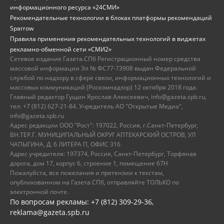
информационного ресурса «24СМИ»
Рекомендательные технологии в блоках платформы рекомендаций
Sparrow
Правила применения рекомендательных технологий в виджетах
рекламно-обменной сети «СМИ2»
Сетевое издание Газета.СПб Регистрационный номер средства
массовой информации Эл № ФС77-73908 выдан Федеральной
службой по надзору в сфере связи, информационных технологий и
массовых коммуникаций (Роскомнадзор) 12 октября 2018 года.
Главный редактор Гущин Ярослав Алексеевич, info@gazeta.spb.ru,
тел: +7 (812) 627-21-84. Учредитель АО "Открытые Медиа",
info@gazeta.spb.ru
Адрес редакции ООО "Рост": 197022, Россия, г.Санкт-Петербург,
ВН.ТЕР.Г. МУНИЦИПАЛЬНЫЙ ОКРУГ АПТЕКАРСКИЙ ОСТРОВ, УЛ
ЧАПЫГИНА, Д. 6 ЛИТЕРА П, ОФИС 316
Адрес учредителя: 197374, Россия, Санкт-Петербург, Торфяная
дорога, дом 17, корпус 6, строение 1, помещение 67Н
Пожалуйста, все пожелания и претензии к текстам,
опубликованном на Газета.СПб, отправляйте ТОЛЬКО по
электронной почте.
По вопросам рекламы: +7 (812) 309-29-36,
reklama@gazeta.spb.ru