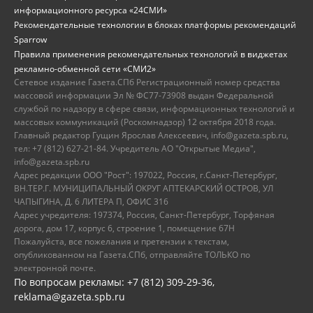
информационного ресурса «24СМИ»
Рекомендательные технологии в блоках платформы рекомендаций
Sparrow
Правила применения рекомендательных технологий в виджетах
рекламно-обменной сети «СМИ2»
Сетевое издание Газета.СПб Регистрационный номер средства
массовой информации Эл № ФС77-73908 выдан Федеральной
службой по надзору в сфере связи, информационных технологий и
массовых коммуникаций (Роскомнадзор) 12 октября 2018 года.
Главный редактор Гущин Ярослав Алексеевич, info@gazeta.spb.ru,
тел: +7 (812) 627-21-84. Учредитель АО "Открытые Медиа",
info@gazeta.spb.ru
Адрес редакции ООО "Рост": 197022, Россия, г.Санкт-Петербург,
ВН.ТЕР.Г. МУНИЦИПАЛЬНЫЙ ОКРУГ АПТЕКАРСКИЙ ОСТРОВ, УЛ
ЧАПЫГИНА, Д. 6 ЛИТЕРА П, ОФИС 316
Адрес учредителя: 197374, Россия, Санкт-Петербург, Торфяная
дорога, дом 17, корпус 6, строение 1, помещение 67Н
Пожалуйста, все пожелания и претензии к текстам,
опубликованном на Газета.СПб, отправляйте ТОЛЬКО по
электронной почте.
По вопросам рекламы: +7 (812) 309-29-36,
reklama@gazeta.spb.ru