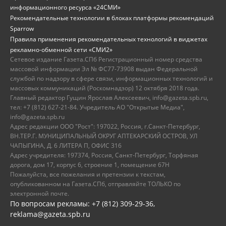
информационного ресурса «24СМИ»
Рекомендательные технологии в блоках платформы рекомендаций
Sparrow
Правила применения рекомендательных технологий в виджетах
рекламно-обменной сети «СМИ2»
Сетевое издание Газета.СПб Регистрационный номер средства
массовой информации Эл № ФС77-73908 выдан Федеральной
службой по надзору в сфере связи, информационных технологий и
массовых коммуникаций (Роскомнадзор) 12 октября 2018 года.
Главный редактор Гущин Ярослав Алексеевич, info@gazeta.spb.ru,
тел: +7 (812) 627-21-84. Учредитель АО "Открытые Медиа",
info@gazeta.spb.ru
Адрес редакции ООО "Рост": 197022, Россия, г.Санкт-Петербург,
ВН.ТЕР.Г. МУНИЦИПАЛЬНЫЙ ОКРУГ АПТЕКАРСКИЙ ОСТРОВ, УЛ
ЧАПЫГИНА, Д. 6 ЛИТЕРА П, ОФИС 316
Адрес учредителя: 197374, Россия, Санкт-Петербург, Торфяная
дорога, дом 17, корпус 6, строение 1, помещение 67Н
Пожалуйста, все пожелания и претензии к текстам,
опубликованном на Газета.СПб, отправляйте ТОЛЬКО по
электронной почте.
По вопросам рекламы: +7 (812) 309-29-36,
reklama@gazeta.spb.ru