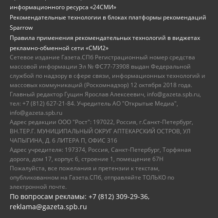
информационного ресурса «24СМИ»
Рекомендательные технологии в блоках платформы рекомендаций
Sparrow
Правила применения рекомендательных технологий в виджетах
рекламно-обменной сети «СМИ2»
Сетевое издание Газета.СПб Регистрационный номер средства
массовой информации Эл № ФС77-73908 выдан Федеральной
службой по надзору в сфере связи, информационных технологий и
массовых коммуникаций (Роскомнадзор) 12 октября 2018 года.
Главный редактор Гущин Ярослав Алексеевич, info@gazeta.spb.ru,
тел: +7 (812) 627-21-84. Учредитель АО "Открытые Медиа",
info@gazeta.spb.ru
Адрес редакции ООО "Рост": 197022, Россия, г.Санкт-Петербург,
ВН.ТЕР.Г. МУНИЦИПАЛЬНЫЙ ОКРУГ АПТЕКАРСКИЙ ОСТРОВ, УЛ
ЧАПЫГИНА, Д. 6 ЛИТЕРА П, ОФИС 316
Адрес учредителя: 197374, Россия, Санкт-Петербург, Торфяная
дорога, дом 17, корпус 6, строение 1, помещение 67Н
Пожалуйста, все пожелания и претензии к текстам,
опубликованном на Газета.СПб, отправляйте ТОЛЬКО по
электронной почте.
По вопросам рекламы: +7 (812) 309-29-36,
reklama@gazeta.spb.ru