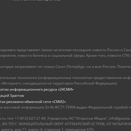
ежедневно представляет своим читателям последние новости России и Санк
иятия, новости бизнеса и социальной сферы. Кроме того, новости СПб сег
оторые затрагивают не только Санкт-Петербург, но и всю Россию. Политика
ательные технологии (информационные технологии предоставления инфо
 «Интернет», находящихся на территории Российской Федерации).
жетах информационного ресурса «24СМИ»
даций Sparrow
тах рекламно-обменной сети «СМИ2»
ва массовой информации Эл № ФС77-73908 выдан Федеральной службой по
.
u, тел: +7 (812) 627-21-84. Учредитель АО "Открытые Медиа", info@gazeta.
бург, ВН.ТЕР.Г. МУНИЦИПАЛЬНЫЙ ОКРУГ АПТЕКАРСКИЙ ОСТРОВ, УЛ ЧАПЫГИНА,
 дорога, дом 17, корпус 6, строение 1, помещение 67Н