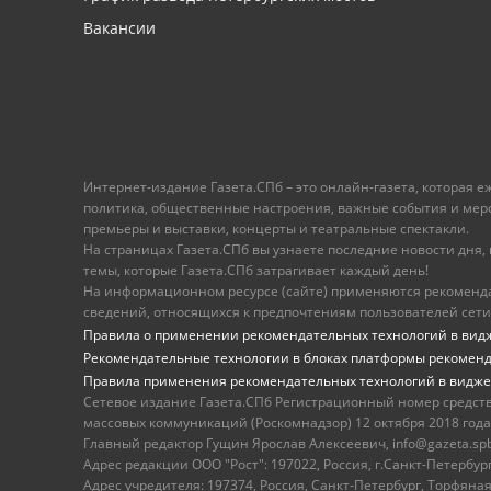
Вакансии
Интернет-издание Газета.СПб – это онлайн-газета, которая 
политика, общественные настроения, важные события и меропр
премьеры и выставки, концерты и театральные спектакли.
На страницах Газета.СПб вы узнаете последние новости дня, к
темы, которые Газета.СПб затрагивает каждый день!
На информационном ресурсе (сайте) применяются рекоменд
сведений, относящихся к предпочтениям пользователей сети
Правила о применении рекомендательных технологий в вид
Рекомендательные технологии в блоках платформы рекомен
Правила применения рекомендательных технологий в видже
Сетевое издание Газета.СПб Регистрационный номер средст
массовых коммуникаций (Роскомнадзор) 12 октября 2018 года
Главный редактор Гущин Ярослав Алексеевич, info@gazeta.spb.r
Адрес редакции ООО "Рост": 197022, Россия, г.Санкт-Петер
Адрес учредителя: 197374, Россия, Санкт-Петербург, Торфяная