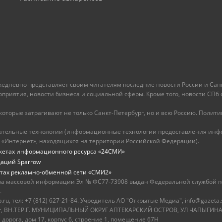
ежедневно представляет своим читателям последние новости России и Санк
иятия, новости бизнеса и социальной сферы. Кроме того, новости СПб сег
оторые затрагивают не только Санкт-Петербург, но и всю Россию. Политика
ательные технологии (информационные технологии предоставления инфо
 «Интернет», находящихся на территории Российской Федерации).
жетах информационного ресурса «24СМИ»
даций Sparrow
тах рекламно-обменной сети «СМИ2»
ва массовой информации Эл № ФС77-73908 выдан Федеральной службой по
.
u, тел: +7 (812) 627-21-84. Учредитель АО "Открытые Медиа", info@gazeta.
бург, ВН.ТЕР.Г. МУНИЦИПАЛЬНЫЙ ОКРУГ АПТЕКАРСКИЙ ОСТРОВ, УЛ ЧАПЫГИНА,
 дорога, дом 17, корпус 6, строение 1, помещение 67Н