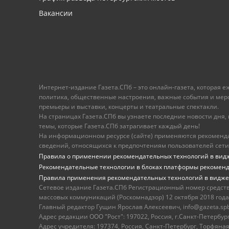
Вакансии
Интернет-издание Газета.СПб – это онлайн-газета, которая 
политика, общественные настроения, важные события и меропр
премьеры и выставки, концерты и театральные спектакли.
На страницах Газета.СПб вы узнаете последние новости дня, к
темы, которые Газета.СПб затрагивает каждый день!
На информационном ресурсе (сайте) применяются рекоменд
сведений, относящихся к предпочтениям пользователей сети
Правила о применении рекомендательных технологий в вид
Рекомендательные технологии в блоках платформы рекомен
Правила применения рекомендательных технологий в видже
Сетевое издание Газета.СПб Регистрационный номер средст
массовых коммуникаций (Роскомнадзор) 12 октября 2018 года
Главный редактор Гущин Ярослав Алексеевич, info@gazeta.spb.r
Адрес редакции ООО "Рост": 197022, Россия, г.Санкт-Петер
Адрес учредителя: 197374, Россия, Санкт-Петербург, Торфяная