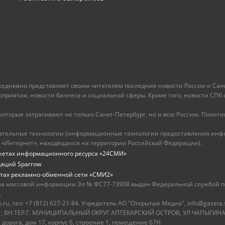
ежедневно представляет своим читателям последние новости России и Санк
иятия, новости бизнеса и социальной сферы. Кроме того, новости СПб сег
оторые затрагивают не только Санкт-Петербург, но и всю Россию. Политика
ательные технологии (информационные технологии предоставления инфо
 «Интернет», находящихся на территории Российской Федерации).
жетах информационного ресурса «24СМИ»
даций Sparrow
тах рекламно-обменной сети «СМИ2»
ва массовой информации Эл № ФС77-73908 выдан Федеральной службой по
.
u, тел: +7 (812) 627-21-84. Учредитель АО "Открытые Медиа", info@gazeta.
бург, ВН.ТЕР.Г. МУНИЦИПАЛЬНЫЙ ОКРУГ АПТЕКАРСКИЙ ОСТРОВ, УЛ ЧАПЫГИНА,
 дорога, дом 17, корпус 6, строение 1, помещение 67Н