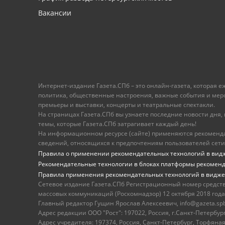
Вакансии
Интернет-издание Газета.СПб – это онлайн-газета, которая 
политика, общественные настроения, важные события и меропр
премьеры и выставки, концерты и театральные спектакли.
На страницах Газета.СПб вы узнаете последние новости дня, к
темы, которые Газета.СПб затрагивает каждый день!
На информационном ресурсе (сайте) применяются рекоменд
сведений, относящихся к предпочтениям пользователей сети
Правила о применении рекомендательных технологий в вид
Рекомендательные технологии в блоках платформы рекомен
Правила применения рекомендательных технологий в видже
Сетевое издание Газета.СПб Регистрационный номер средст
массовых коммуникаций (Роскомнадзор) 12 октября 2018 года
Главный редактор Гущин Ярослав Алексеевич, info@gazeta.spb.r
Адрес редакции ООО "Рост": 197022, Россия, г.Санкт-Петер
Адрес учредителя: 197374, Россия, Санкт-Петербург, Торфяная