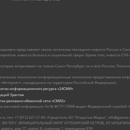
ежедневно представляет своим читателям последние новости России и Санк
иятия, новости бизнеса и социальной сферы. Кроме того, новости СПб сег
оторые затрагивают не только Санкт-Петербург, но и всю Россию. Политика
ательные технологии (информационные технологии предоставления инфо
 «Интернет», находящихся на территории Российской Федерации).
жетах информационного ресурса «24СМИ»
даций Sparrow
тах рекламно-обменной сети «СМИ2»
ва массовой информации Эл № ФС77-73908 выдан Федеральной службой по
.
u, тел: +7 (812) 627-21-84. Учредитель АО "Открытые Медиа", info@gazeta.
бург, ВН.ТЕР.Г. МУНИЦИПАЛЬНЫЙ ОКРУГ АПТЕКАРСКИЙ ОСТРОВ, УЛ ЧАПЫГИНА,
 дорога, дом 17, корпус 6, строение 1, помещение 67Н