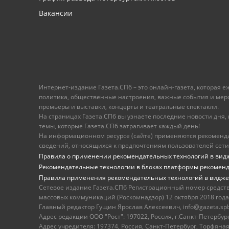
Вакансии
Интернет-издание Газета.СПб – это онлайн-газета, которая 
политика, общественные настроения, важные события и меропр
премьеры и выставки, концерты и театральные спектакли.
На страницах Газета.СПб вы узнаете последние новости дня, к
темы, которые Газета.СПб затрагивает каждый день!
На информационном ресурсе (сайте) применяются рекоменд
сведений, относящихся к предпочтениям пользователей сети
Правила о применении рекомендательных технологий в вид
Рекомендательные технологии в блоках платформы рекомен
Правила применения рекомендательных технологий в видже
Сетевое издание Газета.СПб Регистрационный номер средст
массовых коммуникаций (Роскомнадзор) 12 октября 2018 года
Главный редактор Гущин Ярослав Алексеевич, info@gazeta.spb.r
Адрес редакции ООО "Рост": 197022, Россия, г.Санкт-Петер
Адрес учредителя: 197374, Россия, Санкт-Петербург, Торфяная