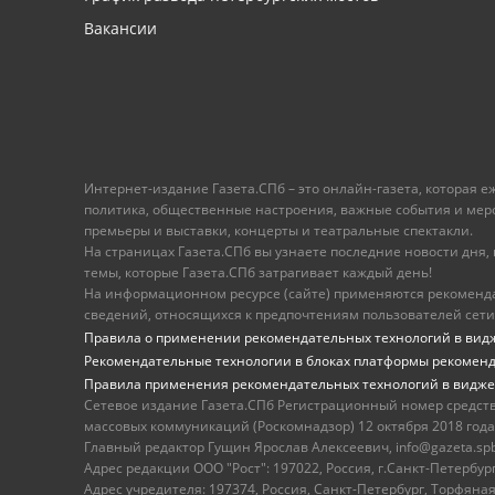
Вакансии
Интернет-издание Газета.СПб – это онлайн-газета, которая 
политика, общественные настроения, важные события и меропр
премьеры и выставки, концерты и театральные спектакли.
На страницах Газета.СПб вы узнаете последние новости дня, к
темы, которые Газета.СПб затрагивает каждый день!
На информационном ресурсе (сайте) применяются рекоменд
сведений, относящихся к предпочтениям пользователей сети
Правила о применении рекомендательных технологий в вид
Рекомендательные технологии в блоках платформы рекомен
Правила применения рекомендательных технологий в видже
Сетевое издание Газета.СПб Регистрационный номер средст
массовых коммуникаций (Роскомнадзор) 12 октября 2018 года
Главный редактор Гущин Ярослав Алексеевич, info@gazeta.spb.r
Адрес редакции ООО "Рост": 197022, Россия, г.Санкт-Петер
Адрес учредителя: 197374, Россия, Санкт-Петербург, Торфяная