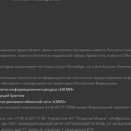
ежедневно представляет своим читателям последние новости России и Санк
иятия, новости бизнеса и социальной сферы. Кроме того, новости СПб сег
оторые затрагивают не только Санкт-Петербург, но и всю Россию. Политика
ательные технологии (информационные технологии предоставления инфо
 «Интернет», находящихся на территории Российской Федерации).
жетах информационного ресурса «24СМИ»
даций Sparrow
тах рекламно-обменной сети «СМИ2»
ва массовой информации Эл № ФС77-73908 выдан Федеральной службой по
.
u, тел: +7 (812) 627-21-84. Учредитель АО "Открытые Медиа", info@gazeta.
бург, ВН.ТЕР.Г. МУНИЦИПАЛЬНЫЙ ОКРУГ АПТЕКАРСКИЙ ОСТРОВ, УЛ ЧАПЫГИНА,
 дорога, дом 17, корпус 6, строение 1, помещение 67Н