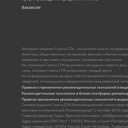
Вакансии
Интернет-издание Газета.СПб – это онлайн-газета, которая 
политика, общественные настроения, важные события и меропр
премьеры и выставки, концерты и театральные спектакли.
На страницах Газета.СПб вы узнаете последние новости дня, к
темы, которые Газета.СПб затрагивает каждый день!
На информационном ресурсе (сайте) применяются рекоменд
сведений, относящихся к предпочтениям пользователей сети
Правила о применении рекомендательных технологий в вид
Рекомендательные технологии в блоках платформы рекомен
Правила применения рекомендательных технологий в видже
Сетевое издание Газета.СПб Регистрационный номер средст
массовых коммуникаций (Роскомнадзор) 12 октября 2018 года
Главный редактор Гущин Ярослав Алексеевич, info@gazeta.spb.r
Адрес редакции ООО "Рост": 197022, Россия, г.Санкт-Петер
Адрес учредителя: 197374, Россия, Санкт-Петербург, Торфяная