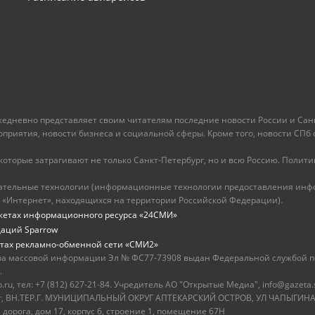
ежедневно представляет своим читателям последние новости России и Санк
иятия, новости бизнеса и социальной сферы. Кроме того, новости СПб сег
оторые затрагивают не только Санкт-Петербург, но и всю Россию. Политика
ательные технологии (информационные технологии предоставления инфо
 «Интернет», находящихся на территории Российской Федерации).
жетах информационного ресурса «24СМИ»
даций Sparrow
тах рекламно-обменной сети «СМИ2»
ва массовой информации Эл № ФС77-73908 выдан Федеральной службой по
.
u, тел: +7 (812) 627-21-84. Учредитель АО "Открытые Медиа", info@gazeta.
бург, ВН.ТЕР.Г. МУНИЦИПАЛЬНЫЙ ОКРУГ АПТЕКАРСКИЙ ОСТРОВ, УЛ ЧАПЫГИНА,
 дорога, дом 17, корпус 6, строение 1, помещение 67Н