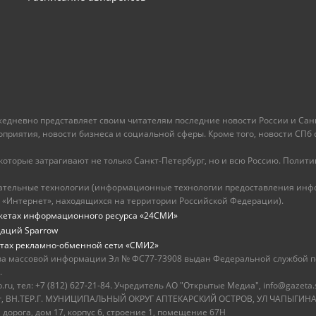
ежедневно представляет своим читателям последние новости России и Санк
иятия, новости бизнеса и социальной сферы. Кроме того, новости СПб сег
оторые затрагивают не только Санкт-Петербург, но и всю Россию. Политика
ательные технологии (информационные технологии предоставления инфо
 «Интернет», находящихся на территории Российской Федерации).
жетах информационного ресурса «24СМИ»
даций Sparrow
тах рекламно-обменной сети «СМИ2»
ва массовой информации Эл № ФС77-73908 выдан Федеральной службой по
.
u, тел: +7 (812) 627-21-84. Учредитель АО "Открытые Медиа", info@gazeta.
бург, ВН.ТЕР.Г. МУНИЦИПАЛЬНЫЙ ОКРУГ АПТЕКАРСКИЙ ОСТРОВ, УЛ ЧАПЫГИНА,
 дорога, дом 17, корпус 6, строение 1, помещение 67Н