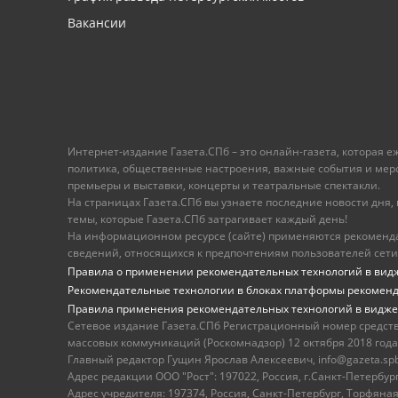
Вакансии
Интернет-издание Газета.СПб – это онлайн-газета, которая 
политика, общественные настроения, важные события и меропр
премьеры и выставки, концерты и театральные спектакли.
На страницах Газета.СПб вы узнаете последние новости дня, к
темы, которые Газета.СПб затрагивает каждый день!
На информационном ресурсе (сайте) применяются рекоменд
сведений, относящихся к предпочтениям пользователей сети
Правила о применении рекомендательных технологий в вид
Рекомендательные технологии в блоках платформы рекомен
Правила применения рекомендательных технологий в видже
Сетевое издание Газета.СПб Регистрационный номер средст
массовых коммуникаций (Роскомнадзор) 12 октября 2018 года
Главный редактор Гущин Ярослав Алексеевич, info@gazeta.spb.r
Адрес редакции ООО "Рост": 197022, Россия, г.Санкт-Петер
Адрес учредителя: 197374, Россия, Санкт-Петербург, Торфяная