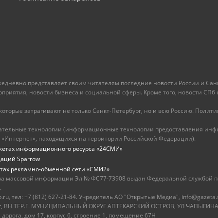
ежедневно представляет своим читателям последние новости России и Санк
иятия, новости бизнеса и социальной сферы. Кроме того, новости СПб сег
оторые затрагивают не только Санкт-Петербург, но и всю Россию. Политика
ательные технологии (информационные технологии предоставления инфо
 «Интернет», находящихся на территории Российской Федерации).
жетах информационного ресурса «24СМИ»
даций Sparrow
тах рекламно-обменной сети «СМИ2»
ва массовой информации Эл № ФС77-73908 выдан Федеральной службой по
.
u, тел: +7 (812) 627-21-84. Учредитель АО "Открытые Медиа", info@gazeta.
бург, ВН.ТЕР.Г. МУНИЦИПАЛЬНЫЙ ОКРУГ АПТЕКАРСКИЙ ОСТРОВ, УЛ ЧАПЫГИНА,
 дорога, дом 17, корпус 6, строение 1, помещение 67Н