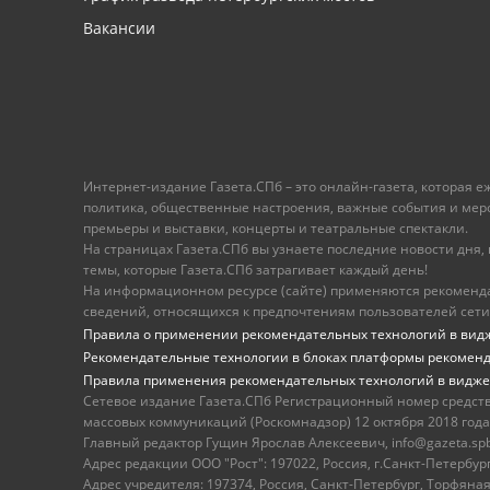
Вакансии
Интернет-издание Газета.СПб – это онлайн-газета, которая 
политика, общественные настроения, важные события и меропр
премьеры и выставки, концерты и театральные спектакли.
На страницах Газета.СПб вы узнаете последние новости дня, к
темы, которые Газета.СПб затрагивает каждый день!
На информационном ресурсе (сайте) применяются рекоменд
сведений, относящихся к предпочтениям пользователей сети
Правила о применении рекомендательных технологий в вид
Рекомендательные технологии в блоках платформы рекомен
Правила применения рекомендательных технологий в видже
Сетевое издание Газета.СПб Регистрационный номер средст
массовых коммуникаций (Роскомнадзор) 12 октября 2018 года
Главный редактор Гущин Ярослав Алексеевич, info@gazeta.spb.r
Адрес редакции ООО "Рост": 197022, Россия, г.Санкт-Петер
Адрес учредителя: 197374, Россия, Санкт-Петербург, Торфяная