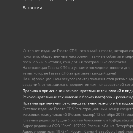
Вакансии
Интернет-издание Газета.СПб – это онлайн-газета, которая 
политика, общественные настроения, важные события и меропр
премьеры и выставки, концерты и театральные спектакли.
На страницах Газета.СПб вы узнаете последние новости дня, к
темы, которые Газета.СПб затрагивает каждый день!
На информационном ресурсе (сайте) применяются рекоменд
сведений, относящихся к предпочтениям пользователей сети
Правила о применении рекомендательных технологий в вид
Рекомендательные технологии в блоках платформы рекомен
Правила применения рекомендательных технологий в видже
Сетевое издание Газета.СПб Регистрационный номер средст
массовых коммуникаций (Роскомнадзор) 12 октября 2018 года
Главный редактор Гущин Ярослав Алексеевич, info@gazeta.spb.r
Адрес редакции ООО "Рост": 197022, Россия, г.Санкт-Петер
Адрес учредителя: 197374, Россия, Санкт-Петербург, Торфяная