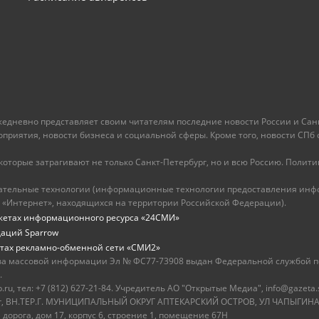
ежедневно представляет своим читателям последние новости России и Санк
иятия, новости бизнеса и социальной сферы. Кроме того, новости СПб сег
оторые затрагивают не только Санкт-Петербург, но и всю Россию. Политика
ательные технологии (информационные технологии предоставления инфо
 «Интернет», находящихся на территории Российской Федерации).
жетах информационного ресурса «24СМИ»
даций Sparrow
тах рекламно-обменной сети «СМИ2»
ва массовой информации Эл № ФС77-73908 выдан Федеральной службой по
.
u, тел: +7 (812) 627-21-84. Учредитель АО "Открытые Медиа", info@gazeta.
бург, ВН.ТЕР.Г. МУНИЦИПАЛЬНЫЙ ОКРУГ АПТЕКАРСКИЙ ОСТРОВ, УЛ ЧАПЫГИНА,
 дорога, дом 17, корпус 6, строение 1, помещение 67Н