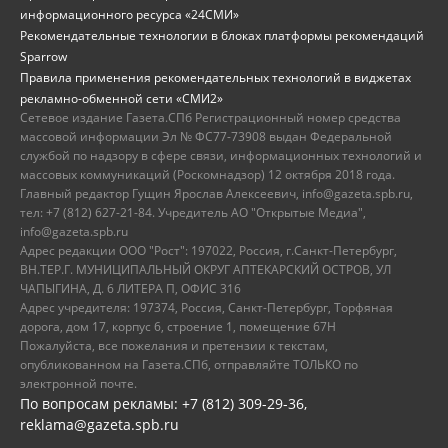
информационного ресурса «24СМИ»
Рекомендательные технологии в блоках платформы рекомендаций
Sparrow
Правила применения рекомендательных технологий в виджетах
рекламно-обменной сети «СМИ2»
Сетевое издание Газета.СПб Регистрационный номер средства
массовой информации Эл № ФС77-73908 выдан Федеральной
службой по надзору в сфере связи, информационных технологий и
массовых коммуникаций (Роскомнадзор) 12 октября 2018 года.
Главный редактор Гущин Ярослав Алексеевич, info@gazeta.spb.ru,
тел: +7 (812) 627-21-84. Учредитель АО "Открытые Медиа",
info@gazeta.spb.ru
Адрес редакции ООО "Рост": 197022, Россия, г.Санкт-Петербург,
ВН.ТЕР.Г. МУНИЦИПАЛЬНЫЙ ОКРУГ АПТЕКАРСКИЙ ОСТРОВ, УЛ
ЧАПЫГИНА, Д. 6 ЛИТЕРА П, ОФИС 316
Адрес учредителя: 197374, Россия, Санкт-Петербург, Торфяная
дорога, дом 17, корпус 6, строение 1, помещение 67Н
Пожалуйста, все пожелания и претензии к текстам,
опубликованном на Газета.СПб, отправляйте ТОЛЬКО по
электронной почте.
По вопросам рекламы: +7 (812) 309-29-36,
reklama@gazeta.spb.ru