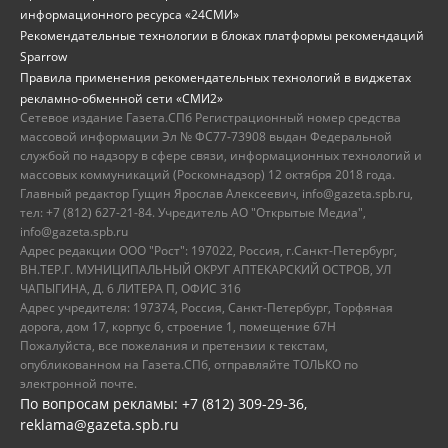
информационного ресурса «24СМИ»
Рекомендательные технологии в блоках платформы рекомендаций
Sparrow
Правила применения рекомендательных технологий в виджетах
рекламно-обменной сети «СМИ2»
Сетевое издание Газета.СПб Регистрационный номер средства
массовой информации Эл № ФС77-73908 выдан Федеральной
службой по надзору в сфере связи, информационных технологий и
массовых коммуникаций (Роскомнадзор) 12 октября 2018 года.
Главный редактор Гущин Ярослав Алексеевич, info@gazeta.spb.ru,
тел: +7 (812) 627-21-84. Учредитель АО "Открытые Медиа",
info@gazeta.spb.ru
Адрес редакции ООО "Рост": 197022, Россия, г.Санкт-Петербург,
ВН.ТЕР.Г. МУНИЦИПАЛЬНЫЙ ОКРУГ АПТЕКАРСКИЙ ОСТРОВ, УЛ
ЧАПЫГИНА, Д. 6 ЛИТЕРА П, ОФИС 316
Адрес учредителя: 197374, Россия, Санкт-Петербург, Торфяная
дорога, дом 17, корпус 6, строение 1, помещение 67Н
Пожалуйста, все пожелания и претензии к текстам,
опубликованном на Газета.СПб, отправляйте ТОЛЬКО по
электронной почте.
По вопросам рекламы: +7 (812) 309-29-36,
reklama@gazeta.spb.ru