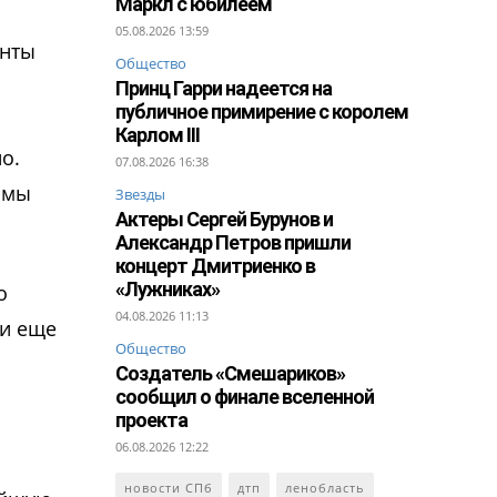
Маркл с юбилеем
05.08.2026 13:59
анты
Общество
Принц Гарри надеется на
публичное примирение с королем
Карлом III
о.
07.08.2026 16:38
 мы
Звезды
Актеры Сергей Бурунов и
Александр Петров пришли
концерт Дмитриенко в
«Лужниках»
о
04.08.2026 11:13
 и еще
Общество
Создатель «Смешариков»
сообщил о финале вселенной
проекта
06.08.2026 12:22
новости СПб
дтп
ленобласть