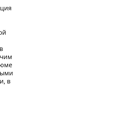
нция
ой
в
очим
зюме
выми
и, в