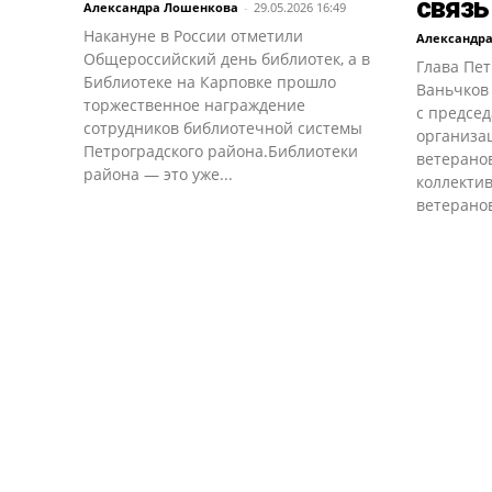
связь
Александра Лошенкова
-
29.05.2026 16:49
Накануне в России отметили
Александр
Общероссийский день библиотек, а в
Глава Пе
Библиотеке на Карповке прошло
Ваньчков
торжественное награждение
с предсе
сотрудников библиотечной системы
организа
Петроградского района.Библиотеки
ветерано
района — это уже...
коллекти
ветеранов