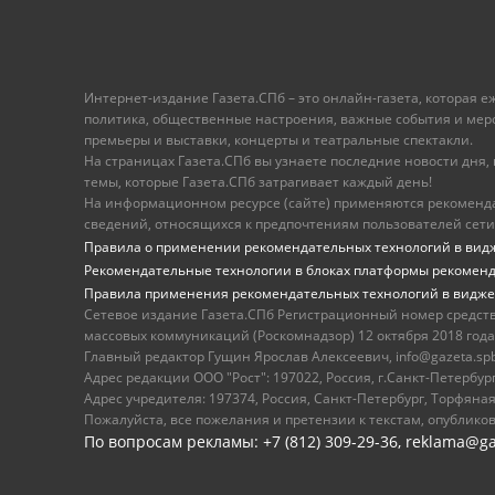
Интернет-издание Газета.СПб – это онлайн-газета, которая 
политика, общественные настроения, важные события и меропр
премьеры и выставки, концерты и театральные спектакли.
На страницах Газета.СПб вы узнаете последние новости дня, к
темы, которые Газета.СПб затрагивает каждый день!
На информационном ресурсе (сайте) применяются рекоменд
сведений, относящихся к предпочтениям пользователей сети
Правила о применении рекомендательных технологий в вид
Рекомендательные технологии в блоках платформы рекомен
Правила применения рекомендательных технологий в видже
Сетевое издание Газета.СПб Регистрационный номер средст
массовых коммуникаций (Роскомнадзор) 12 октября 2018 года
Главный редактор Гущин Ярослав Алексеевич, info@gazeta.spb.r
Адрес редакции ООО "Рост": 197022, Россия, г.Санкт-Петер
Адрес учредителя: 197374, Россия, Санкт-Петербург, Торфяная
Пожалуйста, все пожелания и претензии к текстам, опублико
По вопросам рекламы: +7 (812) 309-29-36,
reklama@ga