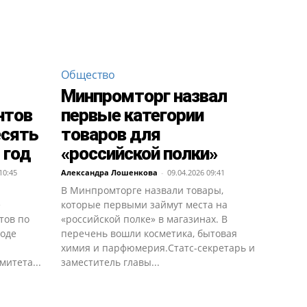
Общество
Минпромторг назвал
нтов
первые категории
есять
товаров для
 год
«российской полки»
10:45
Александра Лошенкова
-
09.04.2026 09:41
В Минпромторге назвали товары,
е
которые первыми займут места на
тов по
«российской полке» в магазинах. В
роде
перечень вошли косметика, бытовая
химия и парфюмерия.Статс-секретарь и
итета...
заместитель главы...