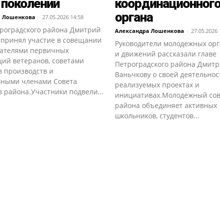
 поколений
координационног
органа
а Лошенкова
-
27.05.2026 14:58
троградского района Дмитрий
Александра Лошенкова
-
27.05.2026 
 принял участие в совещании
Руководители молодежных ор
дателями первичных
и движений рассказали главе
ций ветеранов, советами
Петроградского района Дмит
в производств и
Ваньчкову о своей деятельнос
вными членами Совета
реализуемых проектах и
 района.Участники подвели...
инициативах.Молодежный сов
района объединяет активных
школьников, студентов...