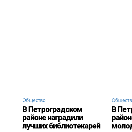
Общество
Общест
В Петроградском
В Пет
районе наградили
район
лучших библиотекарей
моло