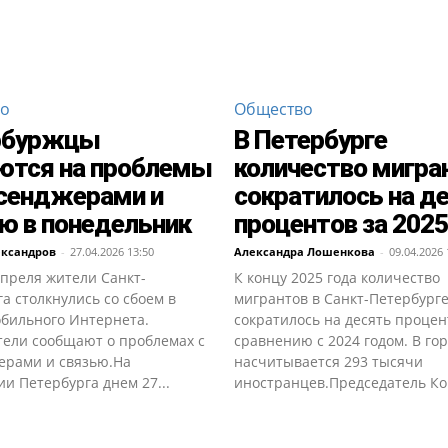
во
Общество
рбуржцы
В Петербурге
ются на проблемы
количество мигра
сенджерами и
сократилось на д
ю в понедельник
процентов за 2025
ександров
-
27.04.2026 13:50
Александра Лошенкова
-
09.04.2026 
апреля жители Санкт-
К концу 2025 года количество
а столкнулись со сбоем в
мигрантов в Санкт-Петербург
обильного Интернета.
сократилось на десять процен
тели сообщают о проблемах с
сравнению с 2024 годом. В го
ерами и связью.На
насчитывается 293 тысячи
и Петербурга днем 27...
иностранцев.Председатель Ком