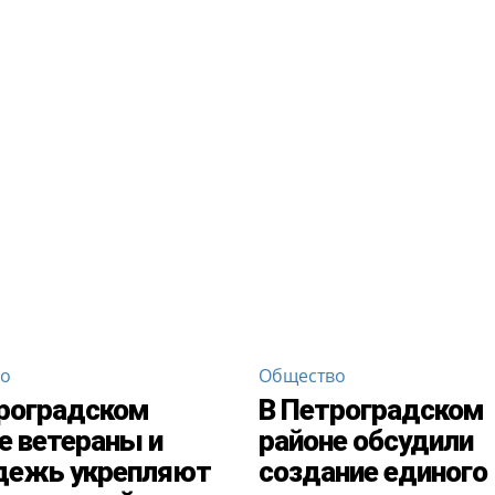
во
Общество
роградском
В Петроградском
е ветераны и
районе обсудили
дежь укрепляют
создание единого