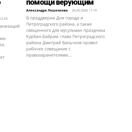
о
помощи верующим
Александра Лошенкова
-
26.05.2026 11:19
В преддверии Дня города и
12:24
Петроградского района, а также
ганизаций
священного для мусульман праздника
Курбан-Байрам, глава Петроградского
рию
района Дмитрий Ваньчков провел
ти,
рабочее совещание с
правоохранителями...
ет