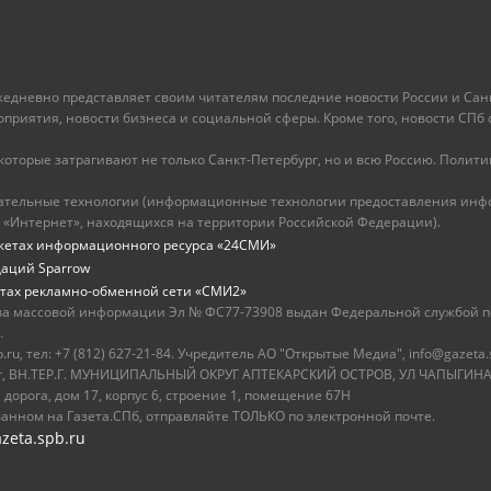
ежедневно представляет своим читателям последние новости России и Санк
иятия, новости бизнеса и социальной сферы. Кроме того, новости СПб сег
оторые затрагивают не только Санкт-Петербург, но и всю Россию. Политика
ательные технологии (информационные технологии предоставления инфо
 «Интернет», находящихся на территории Российской Федерации).
жетах информационного ресурса «24СМИ»
даций Sparrow
тах рекламно-обменной сети «СМИ2»
ва массовой информации Эл № ФС77-73908 выдан Федеральной службой по
.
u, тел: +7 (812) 627-21-84. Учредитель АО "Открытые Медиа", info@gazeta.
бург, ВН.ТЕР.Г. МУНИЦИПАЛЬНЫЙ ОКРУГ АПТЕКАРСКИЙ ОСТРОВ, УЛ ЧАПЫГИНА,
 дорога, дом 17, корпус 6, строение 1, помещение 67Н
ванном на Газета.СПб, отправляйте ТОЛЬКО по электронной почте.
zeta.spb.ru