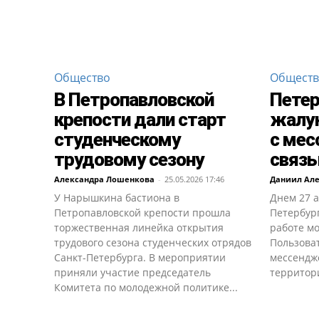
Общество
Общест
В Петропавловской
Пете
крепости дали старт
жалу
студенческому
с мес
трудовому сезону
связь
Александра Лошенкова
-
25.05.2026 17:46
Даниил Ал
У Нарышкина бастиона в
Днем 27 
Петропавловской крепости прошла
Петербург
торжественная линейка открытия
работе м
трудового сезона студенческих отрядов
Пользова
Санкт-Петербурга. В мероприятии
мессендж
приняли участие председатель
территори
Комитета по молодежной политике...