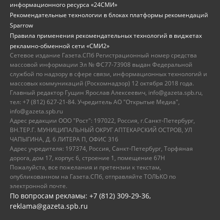
информационного ресурса «24СМИ»
Рекомендательные технологии в блоках платформы рекомендаций
Sparrow
Правила применения рекомендательных технологий в виджетах
рекламно-обменной сети «СМИ2»
Сетевое издание Газета.СПб Регистрационный номер средства
массовой информации Эл № ФС77-73908 выдан Федеральной
службой по надзору в сфере связи, информационных технологий и
массовых коммуникаций (Роскомнадзор) 12 октября 2018 года.
Главный редактор Гущин Ярослав Алексеевич, info@gazeta.spb.ru,
тел: +7 (812) 627-21-84. Учредитель АО "Открытые Медиа",
info@gazeta.spb.ru
Адрес редакции ООО "Рост": 197022, Россия, г.Санкт-Петербург,
ВН.ТЕР.Г. МУНИЦИПАЛЬНЫЙ ОКРУГ АПТЕКАРСКИЙ ОСТРОВ, УЛ
ЧАПЫГИНА, Д. 6 ЛИТЕРА П, ОФИС 316
Адрес учредителя: 197374, Россия, Санкт-Петербург, Торфяная
дорога, дом 17, корпус 6, строение 1, помещение 67Н
Пожалуйста, все пожелания и претензии к текстам,
опубликованном на Газета.СПб, отправляйте ТОЛЬКО по
электронной почте.
По вопросам рекламы: +7 (812) 309-29-36,
reklama@gazeta.spb.ru