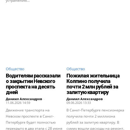
устранению...
Общество
Общество
Водителям рассказали
Пожилая жительница
о закрытии Невского
Колпино получила
проспекта на десять
почти 2 млн рублей за
дней
залитую квартиру
Даниил Александров
-
Даниил Александров
-
11.06.2026 14:59
09.06.2026 13:33
Движение транспорта на
В Санкт-Петербурге пенсионерка
Невском проспекте в Санкт-
получила почти 2 миллиона
Петербурге будет полностью
рублей за залитую квартиру. В
перекрыто в два этапа с 28 июня
сумму вошли расходы на ремонт,