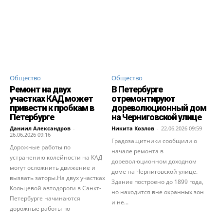
Общество
Общество
Ремонт на двух
В Петербурге
участках КАД может
отремонтируют
привести к пробкам в
дореволюционный дом
Петербурге
на Черниговской улице
Даниил Александров
-
Никита Козлов
-
22.06.2026 09:59
26.06.2026 09:16
Градозащитники сообщили о
Дорожные работы по
начале ремонта в
устранению колейности на КАД
дореволюционном доходном
могут осложнить движение и
доме на Черниговской улице.
вызвать заторы.На двух участках
Здание построено до 1899 года,
Кольцевой автодороги в Санкт-
но находится вне охранных зон
Петербурге начинаются
и не...
дорожные работы по