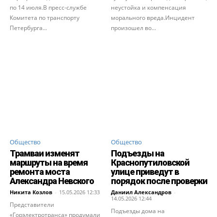
по 14 июля.В пресс-службе
неустойка и компенсация
Комитета по транспорту
морального вреда.Инцидент
Петербурга...
произошел во...
Общество
Общество
Трамваи изменят
Подъезды на
маршруты на время
Краснопутиловской
ремонта моста
улице приведут в
Александра Невского
порядок после проверки
Никита Козлов
-
15.05.2026 12:33
Даниил Александров
-
14.05.2026 12:44
Представители
Подъезды дома на
«Горэлектротранса» продумали