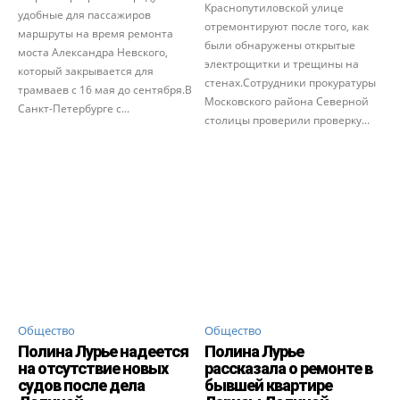
Краснопутиловской улице
удобные для пассажиров
отремонтируют после того, как
маршруты на время ремонта
были обнаружены открытые
моста Александра Невского,
электрощитки и трещины на
который закрывается для
стенах.Сотрудники прокуратуры
трамваев с 16 мая до сентября.В
Московского района Северной
Санкт-Петербурге с...
столицы проверили проверку...
Общество
Общество
Полина Лурье надеется
Полина Лурье
на отсутствие новых
рассказала о ремонте в
судов после дела
бывшей квартире