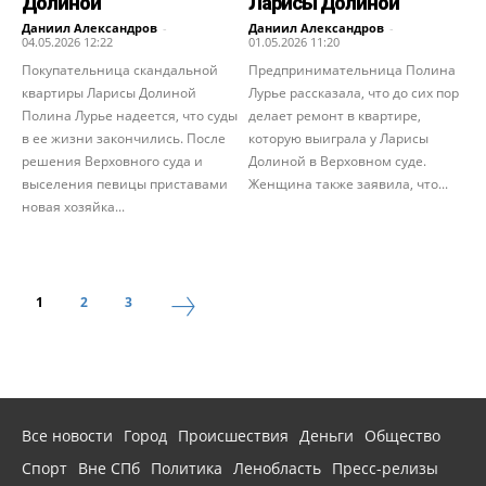
Долиной
Ларисы Долиной
Даниил Александров
-
Даниил Александров
-
04.05.2026 12:22
01.05.2026 11:20
Покупательница скандальной
Предпринимательница Полина
квартиры Ларисы Долиной
Лурье рассказала, что до сих пор
Полина Лурье надеется, что суды
делает ремонт в квартире,
в ее жизни закончились. После
которую выиграла у Ларисы
решения Верховного суда и
Долиной в Верховном суде.
выселения певицы приставами
Женщина также заявила, что...
новая хозяйка...
1
2
3
Все новости
Город
Происшествия
Деньги
Общество
Спорт
Вне СПб
Политика
Ленобласть
Пресс-релизы