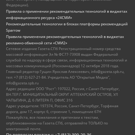
Федерации).
Правила о применении рекомендательных технологий в виджетах
информационного ресурса «24СМИ»
Рекомендательные технологии в блоках платформы рекомендаций
Sparrow
Правила применения рекомендательных технологий в виджетах
рекламно-обменной сети «СМИ2»
Сетевое издание Газета.СПб Регистрационный номер средства
массовой информации Эл № ФС77-73908 выдан Федеральной
службой по надзору в сфере связи, информационных технологий и
массовых коммуникаций (Роскомнадзор) 12 октября 2018 года.
Главный редактор Гущин Ярослав Алексеевич, info@gazeta.spb.ru,
тел: +7 (812) 627-21-84. Учредитель АО "Открытые Медиа",
info@gazeta.spb.ru
Адрес редакции ООО "Рост": 197022, Россия, г.Санкт-Петербург,
ВН.ТЕР.Г. МУНИЦИПАЛЬНЫЙ ОКРУГ АПТЕКАРСКИЙ ОСТРОВ, УЛ
ЧАПЫГИНА, Д. 6 ЛИТЕРА П, ОФИС 316
Адрес учредителя: 197374, Россия, Санкт-Петербург, Торфяная
дорога, дом 17, корпус 6, строение 1, помещение 67Н
Пожалуйста, все пожелания и претензии к текстам,
опубликованном на Газета.СПб, отправляйте ТОЛЬКО по
электронной почте.
По вопросам рекламы: +7 (812) 309-29-36,