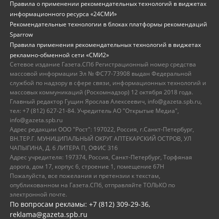
Правила о применении рекомендательных технологий в виджетах
информационного ресурса «24СМИ»
Рекомендательные технологии в блоках платформы рекомендаций
Sparrow
Правила применения рекомендательных технологий в виджетах
рекламно-обменной сети «СМИ2»
Сетевое издание Газета.СПб Регистрационный номер средства
массовой информации Эл № ФС77-73908 выдан Федеральной
службой по надзору в сфере связи, информационных технологий и
массовых коммуникаций (Роскомнадзор) 12 октября 2018 года.
Главный редактор Гущин Ярослав Алексеевич, info@gazeta.spb.ru,
тел: +7 (812) 627-21-84. Учредитель АО "Открытые Медиа",
info@gazeta.spb.ru
Адрес редакции ООО "Рост": 197022, Россия, г.Санкт-Петербург,
ВН.ТЕР.Г. МУНИЦИПАЛЬНЫЙ ОКРУГ АПТЕКАРСКИЙ ОСТРОВ, УЛ
ЧАПЫГИНА, Д. 6 ЛИТЕРА П, ОФИС 316
Адрес учредителя: 197374, Россия, Санкт-Петербург, Торфяная
дорога, дом 17, корпус 6, строение 1, помещение 67Н
Пожалуйста, все пожелания и претензии к текстам,
опубликованном на Газета.СПб, отправляйте ТОЛЬКО по
электронной почте.
По вопросам рекламы: +7 (812) 309-29-36,
reklama@gazeta.spb.ru