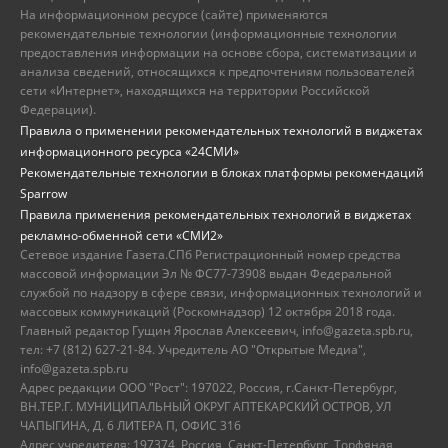
На информационном ресурсе (сайте) применяются
рекомендательные технологии (информационные технологии
предоставления информации на основе сбора, систематизации и
анализа сведений, относящихся к предпочтениям пользователей
сети «Интернет», находящихся на территории Российской
Федерации).
Правила о применении рекомендательных технологий в виджетах
информационного ресурса «24СМИ»
Рекомендательные технологии в блоках платформы рекомендаций
Sparrow
Правила применения рекомендательных технологий в виджетах
рекламно-обменной сети «СМИ2»
Сетевое издание Газета.СПб Регистрационный номер средства
массовой информации Эл № ФС77-73908 выдан Федеральной
службой по надзору в сфере связи, информационных технологий и
массовых коммуникаций (Роскомнадзор) 12 октября 2018 года.
Главный редактор Гущин Ярослав Алексеевич, info@gazeta.spb.ru,
тел: +7 (812) 627-21-84. Учредитель АО "Открытые Медиа",
info@gazeta.spb.ru
Адрес редакции ООО "Рост": 197022, Россия, г.Санкт-Петербург,
ВН.ТЕР.Г. МУНИЦИПАЛЬНЫЙ ОКРУГ АПТЕКАРСКИЙ ОСТРОВ, УЛ
ЧАПЫГИНА, Д. 6 ЛИТЕРА П, ОФИС 316
Адрес учредителя: 197374, Россия, Санкт-Петербург, Торфяная