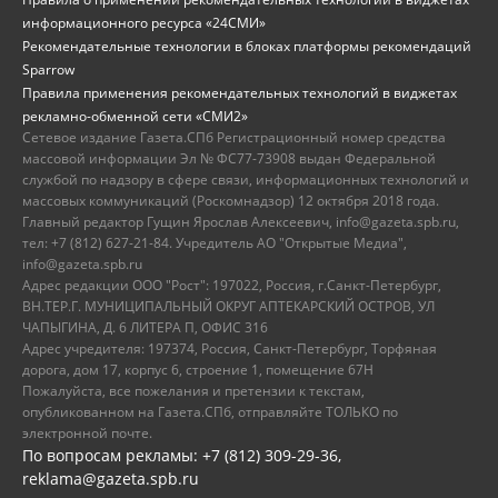
информационного ресурса «24СМИ»
Рекомендательные технологии в блоках платформы рекомендаций
Sparrow
Правила применения рекомендательных технологий в виджетах
рекламно-обменной сети «СМИ2»
Сетевое издание Газета.СПб Регистрационный номер средства
массовой информации Эл № ФС77-73908 выдан Федеральной
службой по надзору в сфере связи, информационных технологий и
массовых коммуникаций (Роскомнадзор) 12 октября 2018 года.
Главный редактор Гущин Ярослав Алексеевич, info@gazeta.spb.ru,
тел: +7 (812) 627-21-84. Учредитель АО "Открытые Медиа",
info@gazeta.spb.ru
Адрес редакции ООО "Рост": 197022, Россия, г.Санкт-Петербург,
ВН.ТЕР.Г. МУНИЦИПАЛЬНЫЙ ОКРУГ АПТЕКАРСКИЙ ОСТРОВ, УЛ
ЧАПЫГИНА, Д. 6 ЛИТЕРА П, ОФИС 316
Адрес учредителя: 197374, Россия, Санкт-Петербург, Торфяная
дорога, дом 17, корпус 6, строение 1, помещение 67Н
Пожалуйста, все пожелания и претензии к текстам,
опубликованном на Газета.СПб, отправляйте ТОЛЬКО по
электронной почте.
По вопросам рекламы: +7 (812) 309-29-36,
reklama@gazeta.spb.ru