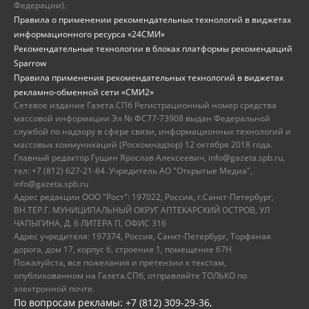
Федерации).
Правила о применении рекомендательных технологий в виджетах
информационного ресурса «24СМИ»
Рекомендательные технологии в блоках платформы рекомендаций
Sparrow
Правила применения рекомендательных технологий в виджетах
рекламно-обменной сети «СМИ2»
Сетевое издание Газета.СПб Регистрационный номер средства
массовой информации Эл № ФС77-73908 выдан Федеральной
службой по надзору в сфере связи, информационных технологий и
массовых коммуникаций (Роскомнадзор) 12 октября 2018 года.
Главный редактор Гущин Ярослав Алексеевич, info@gazeta.spb.ru,
тел: +7 (812) 627-21-84. Учредитель АО "Открытые Медиа",
info@gazeta.spb.ru
Адрес редакции ООО "Рост": 197022, Россия, г.Санкт-Петербург,
ВН.ТЕР.Г. МУНИЦИПАЛЬНЫЙ ОКРУГ АПТЕКАРСКИЙ ОСТРОВ, УЛ
ЧАПЫГИНА, Д. 6 ЛИТЕРА П, ОФИС 316
Адрес учредителя: 197374, Россия, Санкт-Петербург, Торфяная
дорога, дом 17, корпус 6, строение 1, помещение 67Н
Пожалуйста, все пожелания и претензии к текстам,
опубликованном на Газета.СПб, отправляйте ТОЛЬКО по
электронной почте.
По вопросам рекламы: +7 (812) 309-29-36,