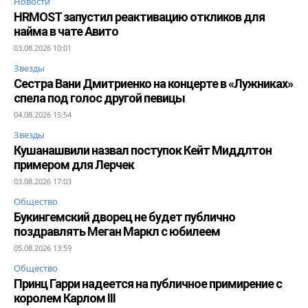
Новости
HRMOST запустил реактивацию откликов для
найма в чате Авито
03.08.2026 10:01
Звезды
Сестра Вани Дмитриенко на концерте в «Лужниках»
спела под голос другой певицы
04.08.2026 15:54
Звезды
Кушанашвили назвал поступок Кейт Миддлтон
примером для Лерчек
03.08.2026 17:03
Общество
Букингемский дворец не будет публично
поздравлять Меган Маркл с юбилеем
05.08.2026 13:59
Общество
Принц Гарри надеется на публичное примирение с
королем Карлом III