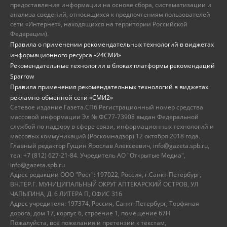
предоставления информации на основе сбора, систематизации и
анализа сведений, относящихся к предпочтениям пользователей
сети «Интернет», находящихся на территории Российской
Федерации).
Правила о применении рекомендательных технологий в виджетах
информационного ресурса «24СМИ»
Рекомендательные технологии в блоках платформы рекомендаций
Sparrow
Правила применения рекомендательных технологий в виджетах
рекламно-обменной сети «СМИ2»
Сетевое издание Газета.СПб Регистрационный номер средства
массовой информации Эл № ФС77-73908 выдан Федеральной
службой по надзору в сфере связи, информационных технологий и
массовых коммуникаций (Роскомнадзор) 12 октября 2018 года.
Главный редактор Гущин Ярослав Алексеевич, info@gazeta.spb.ru,
тел: +7 (812) 627-21-84. Учредитель АО "Открытые Медиа",
info@gazeta.spb.ru
Адрес редакции ООО "Рост": 197022, Россия, г.Санкт-Петербург,
ВН.ТЕР.Г. МУНИЦИПАЛЬНЫЙ ОКРУГ АПТЕКАРСКИЙ ОСТРОВ, УЛ
ЧАПЫГИНА, Д. 6 ЛИТЕРА П, ОФИС 316
Адрес учредителя: 197374, Россия, Санкт-Петербург, Торфяная
дорога, дом 17, корпус 6, строение 1, помещение 67Н
Пожалуйста, все пожелания и претензии к текстам,