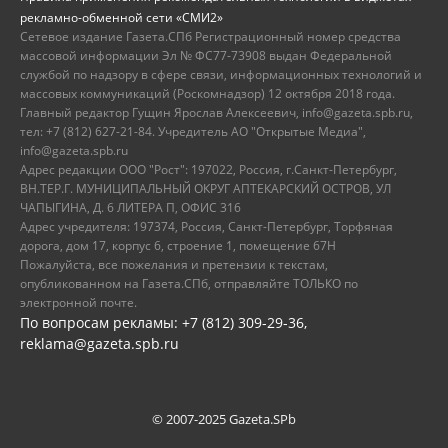
рекламно-обменной сети «СМИ2»
Сетевое издание Газета.СПб Регистрационный номер средства
массовой информации Эл № ФС77-73908 выдан Федеральной
службой по надзору в сфере связи, информационных технологий и
массовых коммуникаций (Роскомнадзор) 12 октября 2018 года.
Главный редактор Гущин Ярослав Алексеевич, info@gazeta.spb.ru,
тел: +7 (812) 627-21-84. Учредитель АО "Открытые Медиа",
info@gazeta.spb.ru
Адрес редакции ООО "Рост": 197022, Россия, г.Санкт-Петербург,
ВН.ТЕР.Г. МУНИЦИПАЛЬНЫЙ ОКРУГ АПТЕКАРСКИЙ ОСТРОВ, УЛ
ЧАПЫГИНА, Д. 6 ЛИТЕРА П, ОФИС 316
Адрес учредителя: 197374, Россия, Санкт-Петербург, Торфяная
дорога, дом 17, корпус 6, строение 1, помещение 67Н
Пожалуйста, все пожелания и претензии к текстам,
опубликованном на Газета.СПб, отправляйте ТОЛЬКО по
электронной почте.
По вопросам рекламы: +7 (812) 309-29-36,
reklama@gazeta.spb.ru
© 2007-2025 Gazeta.SPb