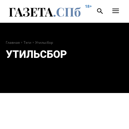
18+
Главная
Теги
Утильсбор
УТИЛЬСБОР