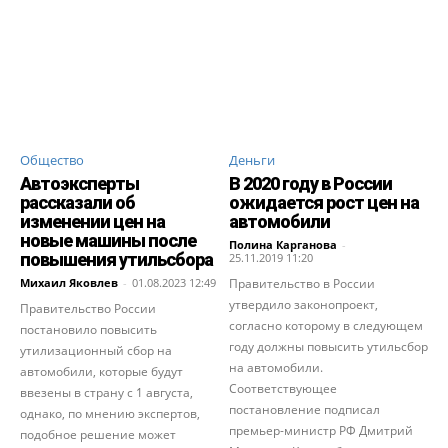
Общество
Деньги
Автоэксперты
В 2020 году в России
рассказали об
ожидается рост цен на
изменении цен на
автомобили
новые машины после
Полина Карганова
-
повышения утильсбора
25.11.2019 11:20
Михаил Яковлев
-
01.08.2023 12:49
Правительство в России
утвердило законопроект,
Правительство России
согласно которому в следующем
постановило повысить
году должны повысить утильсбор
утилизационный сбор на
на автомобили.
автомобили, которые будут
Соответствующее
ввезены в страну с 1 августа,
постановление подписал
однако, по мнению экспертов,
премьер-министр РФ Дмитрий
подобное решение может