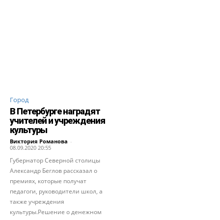
Город
В Петербурге наградят
учителей и учреждения
культуры
Виктория Романова
-
08.09.2020 20:55
Губернатор Северной столицы
Александр Беглов рассказал о
премиях, которые получат
педагоги, руководители школ, а
также учреждения
культуры.Решение о денежном