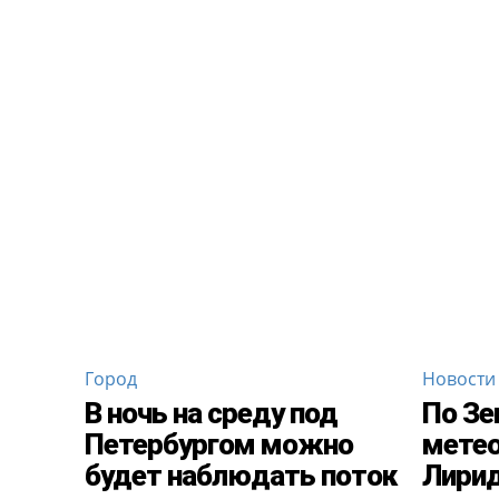
Город
Новости
В ночь на среду под
По Зе
Петербургом можно
метео
будет наблюдать поток
Лирид