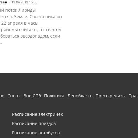
геев
-
19.04.2019 15:05
й поток Лириды
тся к Земле. Своего пика он
 22 апреля в часы
трономы считают, что в этом
боваться звездопадом, если
..
во
Спорт
Вне СПб
Политика
Ленобласть
Пресс-релизы
Тра
Расписание электричек
Расписание поездов
Расписание автобусов