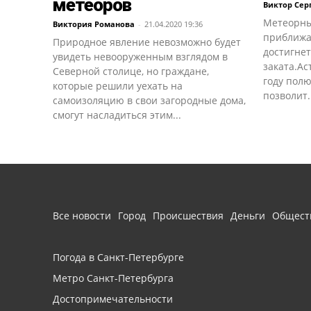
метеоров
Виктор Сер
Метеорны
Виктория Романова
-
21.04.2020 19:36
приближае
Природное явление невозможно будет
достигнет
увидеть невооруженным взглядом в
заката.Ас
Северной столице, но граждане,
году полю
которые решили уехать на
позволит.
самоизоляцию в свои загородные дома,
смогут насладиться этим...
Все новости
Город
Происшествия
Деньги
Общест
Погода в Санкт-Петербурге
Метро Санкт-Петербурга
Достопримечательности