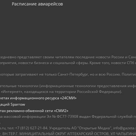
Расписание авиарейсов
ежедневно представляет своим читателям последние новости России и Санк
иятия, новости бизнеса и социальной сферы. Кроме того, новости СПб сег
оторые затрагивают не только Санкт-Петербург, но и всю Россию. Политика
ательные технологии (информационные технологии предоставления инфо
 «Интернет», находящихся на территории Российской Федерации).
жетах информационного ресурса «24СМИ»
даций Sparrow
тах рекламно-обменной сети «СМИ2»
ва массовой информации Эл № ФС77-73908 выдан Федеральной службой по
.
u, тел: +7 (812) 627-21-84. Учредитель АО "Открытые Медиа", info@gazeta.
бург, ВН.ТЕР.Г. МУНИЦИПАЛЬНЫЙ ОКРУГ АПТЕКАРСКИЙ ОСТРОВ, УЛ ЧАПЫГИНА,