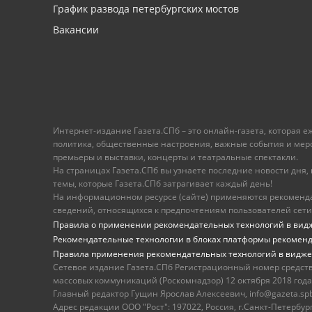
График развода петербургских мостов
Вакансии
Интернет-издание Газета.СПб – это онлайн-газета, которая 
политика, общественные настроения, важные события и меропр
премьеры и выставки, концерты и театральные спектакли.
На страницах Газета.СПб вы узнаете последние новости дня, к
темы, которые Газета.СПб затрагивает каждый день!
На информационном ресурсе (сайте) применяются рекоменд
сведений, относящихся к предпочтениям пользователей сети
Правила о применении рекомендательных технологий в вид
Рекомендательные технологии в блоках платформы рекомен
Правила применения рекомендательных технологий в видже
Сетевое издание Газета.СПб Регистрационный номер средст
массовых коммуникаций (Роскомнадзор) 12 октября 2018 года
Главный редактор Гущин Ярослав Алексеевич, info@gazeta.spb.r
Адрес редакции ООО "Рост": 197022, Россия, г.Санкт-Петер