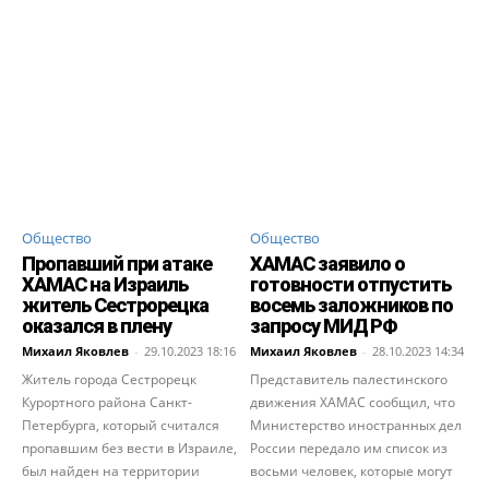
Общество
Общество
Пропавший при атаке
ХАМАС заявило о
ХАМАС на Израиль
готовности отпустить
житель Сестрорецка
восемь заложников по
оказался в плену
запросу МИД РФ
Михаил Яковлев
-
29.10.2023 18:16
Михаил Яковлев
-
28.10.2023 14:34
Житель города Сестрорецк
Представитель палестинского
Курортного района Санкт-
движения ХАМАС сообщил, что
Петербурга, который считался
Министерство иностранных дел
пропавшим без вести в Израиле,
России передало им список из
был найден на территории
восьми человек, которые могут