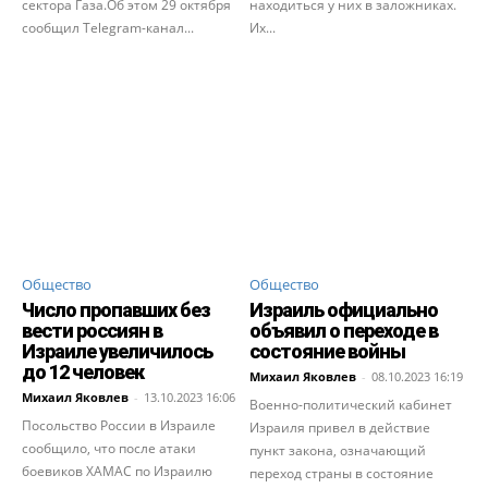
сектора Газа.Об этом 29 октября
находиться у них в заложниках.
сообщил Telegram-канал...
Их...
Общество
Общество
Число пропавших без
Израиль официально
вести россиян в
объявил о переходе в
Израиле увеличилось
состояние войны
до 12 человек
Михаил Яковлев
-
08.10.2023 16:19
Михаил Яковлев
-
13.10.2023 16:06
Военно-политический кабинет
Посольство России в Израиле
Израиля привел в действие
сообщило, что после атаки
пункт закона, означающий
боевиков ХАМАС по Израилю
переход страны в состояние