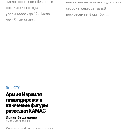
число пропавших без вести
войны после ракетных ударов со
российских граждан
стороны сектора Газа.В
увеличилось до 12. Число
воскресенье, 8 октября,...
погибших также...
Вне СПб
Армия Израиля
ликвидировала
ключевые фигуры
разведки ХАМАС
Ирина Бещенцева
-
12.05.2021 08:13
Ключевые фигуры разведки