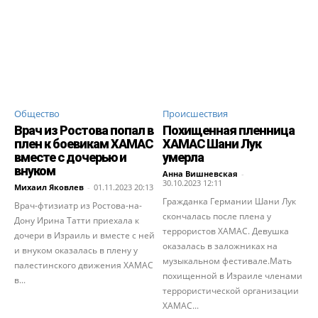
Общество
Происшествия
Врач из Ростова попал в
Похищенная пленница
плен к боевикам ХАМАС
ХАМАС Шани Лук
вместе с дочерью и
умерла
внуком
Анна Вишневская
-
30.10.2023 12:11
Михаил Яковлев
-
01.11.2023 20:13
Гражданка Германии Шани Лук
Врач-фтизиатр из Ростова-на-
скончалась после плена у
Дону Ирина Татти приехала к
террористов ХАМАС. Девушка
дочери в Израиль и вместе с ней
оказалась в заложниках на
и внуком оказалась в плену у
музыкальном фестивале.Мать
палестинского движения ХАМАС
похищенной в Израиле членами
в...
террористической организации
ХАМАС...