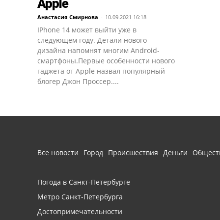
Apple
Анастасия Смирнова
-
10.09.2021 16:18
IPhone 14 может выйти уже в
следующем году. Детали нового
дизайна напомнят многим Android-
смартфоны.Первые особенности нового
гаджета от Apple назвал популярный
блогер Джон Проссер....
Все новости
Город
Происшествия
Деньги
Общест
Погода в Санкт-Петербурге
Метро Санкт-Петербурга
Достопримечательности