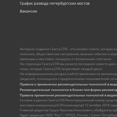
График развода петербургских мостов
Вакансии
Интернет-издание Газета.СПб – это онлайн-газета, которая 
политика, общественные настроения, важные события и меропр
премьеры и выставки, концерты и театральные спектакли.
На страницах Газета.СПб вы узнаете последние новости дня, к
темы, которые Газета.СПб затрагивает каждый день!
На информационном ресурсе (сайте) применяются рекоменд
сведений, относящихся к предпочтениям пользователей сети
Правила о применении рекомендательных технологий в вид
Рекомендательные технологии в блоках платформы рекомен
Правила применения рекомендательных технологий в видже
Сетевое издание Газета.СПб Регистрационный номер средст
массовых коммуникаций (Роскомнадзор) 12 октября 2018 года
Главный редактор Гущин Ярослав Алексеевич, info@gazeta.spb.r
Адрес редакции ООО "Рост": 197022, Россия, г.Санкт-Петер