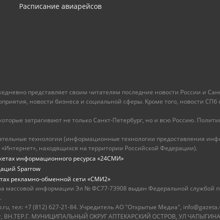
Расписание авиарейсов
ежедневно представляет своим читателям последние новости России и Санк
иятия, новости бизнеса и социальной сферы. Кроме того, новости СПб сег
оторые затрагивают не только Санкт-Петербург, но и всю Россию. Политика
ательные технологии (информационные технологии предоставления инфо
 «Интернет», находящихся на территории Российской Федерации).
жетах информационного ресурса «24СМИ»
даций Sparrow
тах рекламно-обменной сети «СМИ2»
ва массовой информации Эл № ФС77-73908 выдан Федеральной службой по
.
u, тел: +7 (812) 627-21-84. Учредитель АО "Открытые Медиа", info@gazeta.
бург, ВН.ТЕР.Г. МУНИЦИПАЛЬНЫЙ ОКРУГ АПТЕКАРСКИЙ ОСТРОВ, УЛ ЧАПЫГИНА,