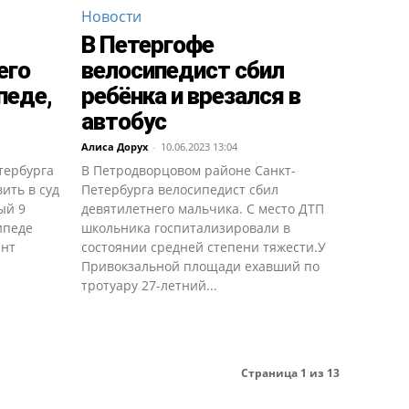
Новости
В Петергофе
его
велосипедист сбил
педе,
ребёнка и врезался в
автобус
Алиса Дорух
-
10.06.2023 13:04
тербурга
В Петродворцовом районе Санкт-
ить в суд
Петербурга велосипедист сбил
ый 9
девятилетнего мальчика. С место ДТП
ипеде
школьника госпитализировали в
ент
состоянии средней степени тяжести.У
Привокзальной площади ехавший по
тротуару 27-летний...
Страница 1 из 13