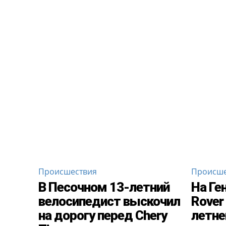
Происшествия
Происше
В Песочном 13-летний
На Ге
велосипедист выскочил
Rover
на дорогу перед Chery
летне