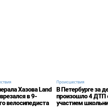
ствия
Происшествия
нерала Хазова Land
В Петербурге за д
 врезался в 9-
произошло 4 ДТП 
го велосипедиста
участием школьн