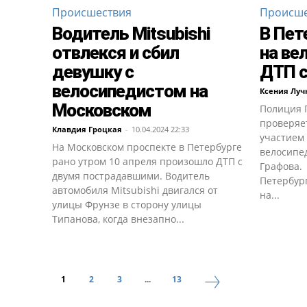
Происшествия
Происше
Водитель Mitsubishi
В Пет
отвлекся и сбил
на ве
девушку с
ДТП 
велосипедистом на
Ксения Луч
Московском
Полиция 
проверяет
Клавдия Гроцкая
-
10.04.2024 22:33
участием
На Московском проспекте в Петербурге
велосипед
рано утром 10 апреля произошло ДТП с
Графова.
двумя пострадавшими. Водитель
Петербург
автомобиля Mitsubishi двигался от
на...
улицы Фрунзе в сторону улицы
Типанова, когда внезапно...
1
2
3
...
13