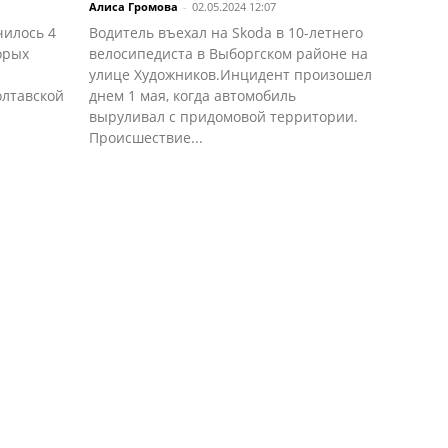
Алиса Громова
-
02.05.2024 12:07
чилось 4
Водитель въехал на Skoda в 10-летнего
орых
велосипедиста в Выборгском районе на
улице Художников.Инцидент произошел
олтавской
днем 1 мая, когда автомобиль
выруливал с придомовой территории.
Происшествие...