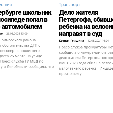
ствия
Транспорт
ербурге школьник
Дело жителя
лосипеде попал в
Петергофа, сбивш
с автомобилем
ребенка на велоси
направят в суд
ко
-
26.03.2024 13:09
Приморского района
Ксения Гришина
-
12.03.2024 16:24
 обстоятельства ДТП с
Пресс-служба прокуратуры Пе
 несовершеннолетнего
сообщила о намерении отправ
иста 25 марта на улице
дело жителя Петергофа, котор
 Пресс-служба ГУ МВД по
июня 2023 года сбил на велос
у и Ленобласти сообщила, что
малолетнего ребенка. Инцид
произошел у...