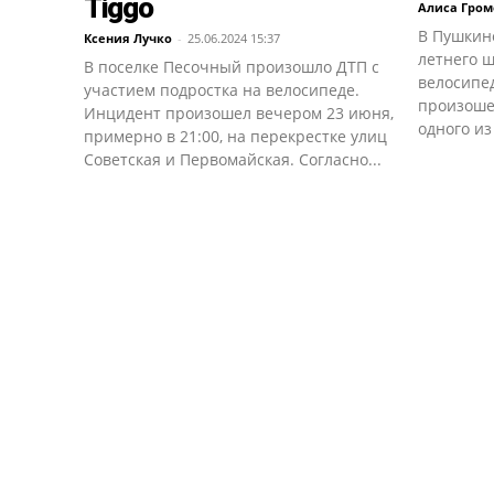
Tiggo
Алиса Гром
В Пушкине
Ксения Лучко
-
25.06.2024 15:37
летнего ш
В поселке Песочный произошло ДТП с
велосипе
участием подростка на велосипеде.
произоше
Инцидент произошел вечером 23 июня,
одного из
примерно в 21:00, на перекрестке улиц
Советская и Первомайская. Согласно...