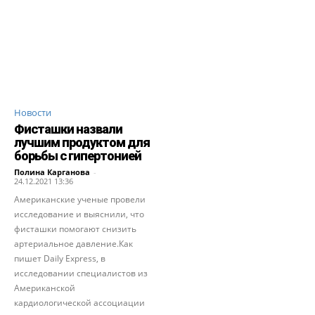
Новости
Фисташки назвали
лучшим продуктом для
борьбы с гипертонией
Полина Карганова
-
24.12.2021 13:36
Американские ученые провели
исследование и выяснили, что
фисташки помогают снизить
артериальное давление.Как
пишет Daily Express, в
исследовании специалистов из
Американской
кардиологической ассоциации