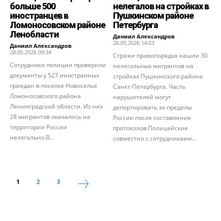
больше 500
нелегалов на стройках в
иностранцев в
Пушкинском районе
Ломоносовском районе
Петербурга
Ленобласти
Даниил Александров
-
26.05.2026 14:03
Даниил Александров
-
28.05.2026 09:34
Стражи правопорядка нашли 30
Сотрудники полиции проверили
нелегальных мигрантов на
документы у 527 иностранных
стройках Пушкинского района
граждан в поселке Новоселье
Санкт-Петербурга. Часть
Ломоносовского района
нарушителей могут
Ленинградской области. Из них
депортировать за пределы
28 мигрантов оказались на
России после составления
территории России
протоколов.Полицейские
нелегально.В...
совместно с сотрудниками...
1
2
3