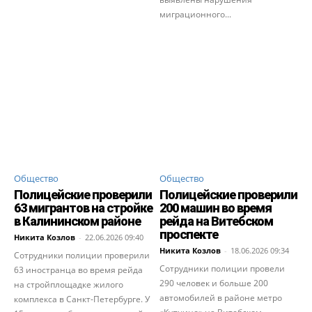
миграционного...
Общество
Общество
Полицейские проверили
Полицейские проверили
63 мигрантов на стройке
200 машин во время
в Калининском районе
рейда на Витебском
проспекте
Никита Козлов
-
22.06.2026 09:40
Никита Козлов
-
18.06.2026 09:34
Сотрудники полиции проверили
Сотрудники полиции провели
63 иностранца во время рейда
290 человек и больше 200
на стройплощадке жилого
автомобилей в районе метро
комплекса в Санкт-Петербурге. У