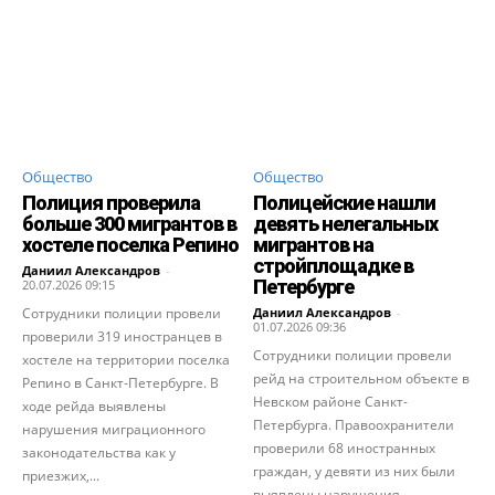
Общество
Общество
Полиция проверила
Полицейские нашли
больше 300 мигрантов в
девять нелегальных
хостеле поселка Репино
мигрантов на
стройплощадке в
Даниил Александров
-
Петербурге
20.07.2026 09:15
Сотрудники полиции провели
Даниил Александров
-
01.07.2026 09:36
проверили 319 иностранцев в
Сотрудники полиции провели
хостеле на территории поселка
рейд на строительном объекте в
Репино в Санкт-Петербурге. В
Невском районе Санкт-
ходе рейда выявлены
Петербурга. Правоохранители
нарушения миграционного
проверили 68 иностранных
законодательства как у
граждан, у девяти из них были
приезжих,...
выявлены нарушения