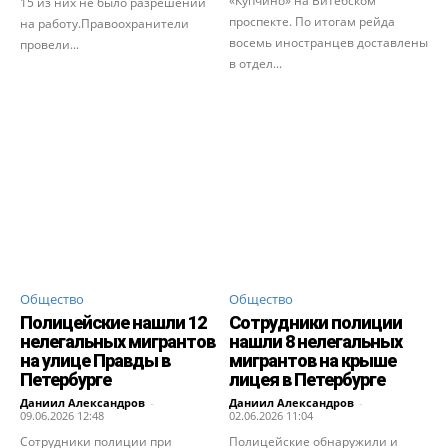
«Купчино» на Витебском
15 из них не было разрешений
проспекте. По итогам рейда
на работу.Правоохранители
восемь иностранцев доставлены
провели...
в отдел...
Общество
Общество
Полицейские нашли 12
Сотрудники полиции
нелегальных мигрантов
нашли 8 нелегальных
на улице Правды в
мигрантов на крыше
Петербурге
лицея в Петербурге
Даниил Александров
-
Даниил Александров
-
09.06.2026 12:48
02.06.2026 11:04
Сотрудники полиции при
Полицейские обнаружили и