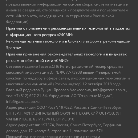
предоставления информации на основе сбора, систематизации и
анализа сведений, относящихся к предпочтениям пользователей
сети «Интернет», находящихся на территории Российской
Федерации).
Правила о применении рекомендательных технологий в виджетах
информационного ресурса «24СМИ»
Рекомендательные технологии в блоках платформы рекомендаций
Sparrow
Правила применения рекомендательных технологий в виджетах
рекламно-обменной сети «СМИ2»
Сетевое издание Газета.СПб Регистрационный номер средства
массовой информации Эл № ФС77-73908 выдан Федеральной
службой по надзору в сфере связи, информационных технологий и
массовых коммуникаций (Роскомнадзор) 12 октября 2018 года.
Главный редактор Гущин Ярослав Алексеевич, info@gazeta.spb.ru,
тел: +7 (812) 627-21-84. Учредитель АО "Открытые Медиа",
info@gazeta.spb.ru
Адрес редакции ООО "Рост": 197022, Россия, г.Санкт-Петербург,
ВН.ТЕР.Г. МУНИЦИПАЛЬНЫЙ ОКРУГ АПТЕКАРСКИЙ ОСТРОВ, УЛ
ЧАПЫГИНА, Д. 6 ЛИТЕРА П, ОФИС 316
Адрес учредителя: 197374, Россия, Санкт-Петербург, Торфяная
дорога, дом 17, корпус 6, строение 1, помещение 67Н
Пожалуйста, все пожелания и претензии к текстам,