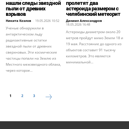
нашли следы звездной
пролетят два
пыли от древних
астероида размером с
взрывов
челябинский метеорит
Никита Козлов
-
19.05.2026 10:52
Даниил Александров
-
18.05.2026 16:48
Ученые обнаружили в
Астероиды диаметром около 20
антарктическом льду
метров пройдут мимо Земли 18 и
радиоактивные остатки
19 мая. Расстояние до одного из
звездной пыли от древних
объектов составит 91 тысячу
сверхновых. Эти космические
километров. Это является
частицы попали на Землю из
минимальной...
Местного межзвездного облака,
через которое...
1
2
3