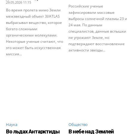
29.05.2026 11:15
Российские ученые
Во время пролета мимо Земли
зафиксировали массовые
межзвездный объект 3I/ATLAS
выбросы солнечной плазмы 23 и
выбрасывал вещество, которое
24 мая. По данным
богато сложными
специалистов, данные вспышки
органическими молекулами.
не угрожают Земле, но
Некоторые ученые считают, что
подтверждают восстановление
это может быть искусственная
активности звезды...
миссия...
Наука
Общество
Во льдах Антарктиды
В небе над Землей