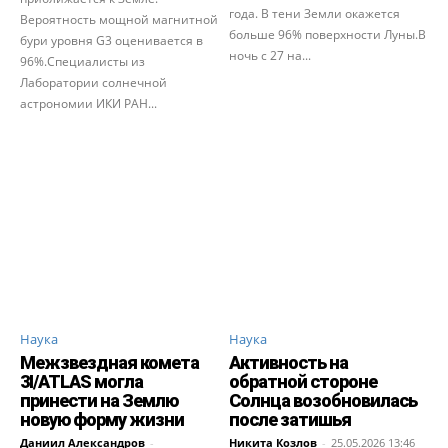
года. В тени Земли окажется
Вероятность мощной магнитной
больше 96% поверхности Луны.В
бури уровня G3 оценивается в
ночь с 27 на...
96%.Специалисты из
Лаборатории солнечной
астрономии ИКИ РАН...
Наука
Наука
Межзвездная комета
Активность на
3I/ATLAS могла
обратной стороне
принести на Землю
Солнца возобновилась
новую форму жизни
после затишья
Даниил Александров
-
Никита Козлов
-
25.05.2026 13:46