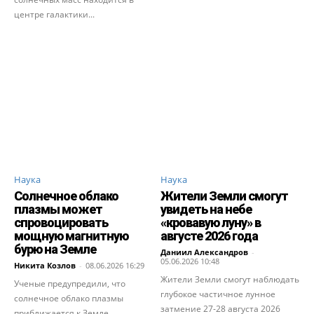
центре галактики...
Наука
Наука
Солнечное облако
Жители Земли смогут
плазмы может
увидеть на небе
спровоцировать
«кровавую луну» в
мощную магнитную
августе 2026 года
бурю на Земле
Даниил Александров
-
05.06.2026 10:48
Никита Козлов
-
08.06.2026 16:29
Жители Земли смогут наблюдать
Ученые предупредили, что
глубокое частичное лунное
солнечное облако плазмы
затмение 27-28 августа 2026
приближается к Земле.