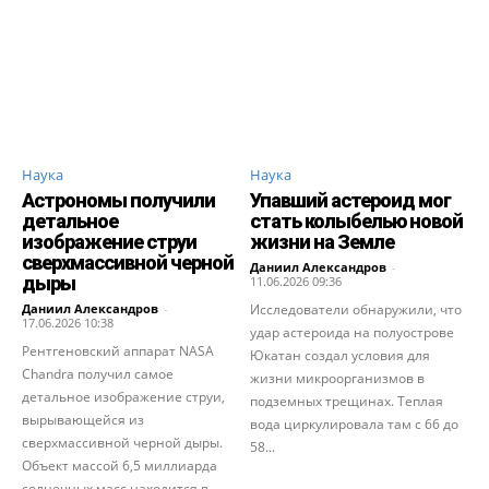
Наука
Наука
Астрономы получили
Упавший астероид мог
детальное
стать колыбелью новой
изображение струи
жизни на Земле
сверхмассивной черной
Даниил Александров
-
дыры
11.06.2026 09:36
Даниил Александров
-
Исследователи обнаружили, что
17.06.2026 10:38
удар астероида на полуострове
Рентгеновский аппарат NASA
Юкатан создал условия для
Chandra получил самое
жизни микроорганизмов в
детальное изображение струи,
подземных трещинах. Теплая
вырывающейся из
вода циркулировала там с 66 до
сверхмассивной черной дыры.
58...
Объект массой 6,5 миллиарда
солнечных масс находится в