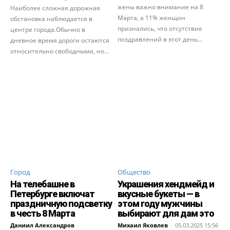
жены важно внимание на 8
Наиболее сложная дорожная
Марта, а 11% женщин
обстановка наблюдается в
признались, что отсутствие
центре города.Обычно в
поздравлений в этот день...
дневное время дороги остаются
относительно свободными, но...
Город
Общество
На телебашне в
Украшения хендмейд и
Петербурге включат
вкусные букеты — в
праздничную подсветку
этом году мужчины
в честь 8 Марта
выбирают для дам это
Даниил Александров
-
Михаил Яковлев
-
05.03.2025 15:56