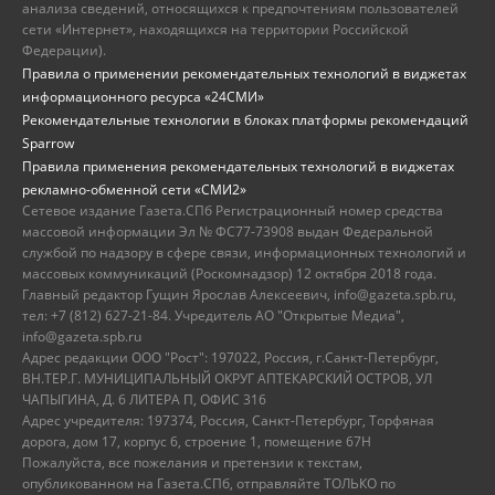
анализа сведений, относящихся к предпочтениям пользователей
сети «Интернет», находящихся на территории Российской
Федерации).
Правила о применении рекомендательных технологий в виджетах
информационного ресурса «24СМИ»
Рекомендательные технологии в блоках платформы рекомендаций
Sparrow
Правила применения рекомендательных технологий в виджетах
рекламно-обменной сети «СМИ2»
Сетевое издание Газета.СПб Регистрационный номер средства
массовой информации Эл № ФС77-73908 выдан Федеральной
службой по надзору в сфере связи, информационных технологий и
массовых коммуникаций (Роскомнадзор) 12 октября 2018 года.
Главный редактор Гущин Ярослав Алексеевич, info@gazeta.spb.ru,
тел: +7 (812) 627-21-84. Учредитель АО "Открытые Медиа",
info@gazeta.spb.ru
Адрес редакции ООО "Рост": 197022, Россия, г.Санкт-Петербург,
ВН.ТЕР.Г. МУНИЦИПАЛЬНЫЙ ОКРУГ АПТЕКАРСКИЙ ОСТРОВ, УЛ
ЧАПЫГИНА, Д. 6 ЛИТЕРА П, ОФИС 316
Адрес учредителя: 197374, Россия, Санкт-Петербург, Торфяная
дорога, дом 17, корпус 6, строение 1, помещение 67Н
Пожалуйста, все пожелания и претензии к текстам,
опубликованном на Газета.СПб, отправляйте ТОЛЬКО по