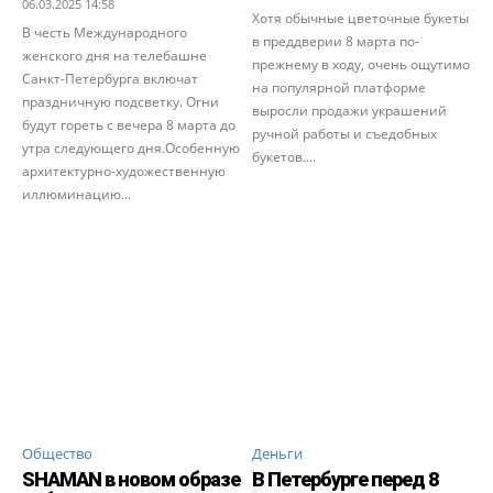
06.03.2025 14:58
Хотя обычные цветочные букеты
В честь Международного
в преддверии 8 марта по-
женского дня на телебашне
прежнему в ходу, очень ощутимо
Санкт-Петербурга включат
на популярной платформе
праздничную подсветку. Огни
выросли продажи украшений
будут гореть с вечера 8 марта до
ручной работы и съедобных
утра следующего дня.Особенную
букетов....
архитектурно-художественную
иллюминацию...
Общество
Деньги
SHAMAN в новом образе
В Петербурге перед 8