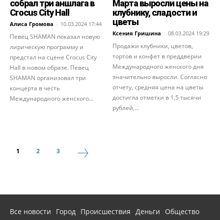
собрал три аншлага в
Марта выросли цены на
Crocus City Hall
клубнику, сладости и
цветы
Алиса Громова
-
10.03.2024 17:44
Ксения Гришина
-
08.03.2024 19:29
Певец SHAMAN показал новую
Продажи клубники, цветов,
лирическую программу и
тортов и конфет в преддверии
предстал на сцене Crocus City
Международного женского дня
Hall в новом образе. Певец
значительно выросли. Согласно
SHAMAN организовал три
отчету, средняя цена на цветы
концерта в честь
достигла отметки в 1,5 тысячи
Международного женского...
рублей,...
1
2
3
Все новости
Город
Происшествия
Деньги
Общество