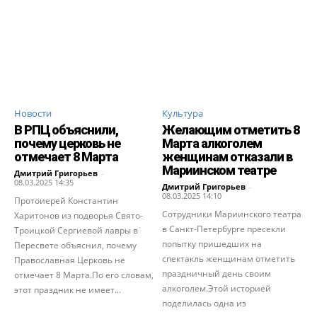
Новости
Культура
В РПЦ объяснили,
Желающим отметить 8
почему церковь не
Марта алкоголем
отмечает 8 Марта
женщинам отказали в
Мариинском театре
Дмитрий Григорьев
-
08.03.2025 14:35
Дмитрий Григорьев
-
08.03.2025 14:10
Протоиерей Константин
Сотрудники Мариинского театра
Харитонов из подворья Свято-
в Санкт-Петербурге пресекли
Троицкой Сергиевой лавры в
попытку пришедших на
Пересвете объяснил, почему
спектакль женщинам отметить
Православная Церковь не
праздничный день своим
отмечает 8 Марта.По его словам,
алкоголем.Этой историей
этот праздник не имеет...
поделилась одна из