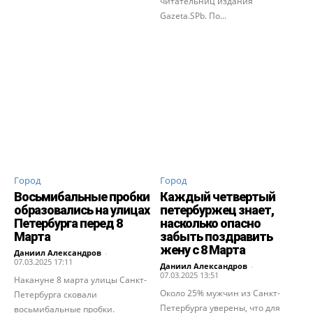
читательниц издания
Gazeta.SPb. По...
Город
Город
Восьмибальные пробки
Каждый четвертый
образовались на улицах
петербуржец знает,
Петербурга перед 8
насколько опасно
Марта
забыть поздравить
жену с 8 Марта
Даниил Александров
-
07.03.2025 17:11
Даниил Александров
-
07.03.2025 13:51
Накануне 8 марта улицы Санкт-
Около 25% мужчин из Санкт-
Петербурга сковали
Петербурга уверены, что для
восьмибальные пробки.